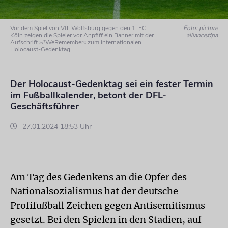
Vor dem Spiel von VfL Wolfsburg gegen den 1. FC
Foto: picture
Köln zeigen die Spieler vor Anpfiff ein Banner mit der
alliance/dpa
Aufschrift »#WeRemember« zum internationalen
Holocaust-Gedenktag.
Der Holocaust-Gedenktag sei ein fester Termin
im Fußballkalender, betont der DFL-
Geschäftsführer
27.01.2024 18:53 Uhr
Am Tag des Gedenkens an die Opfer des
Nationalsozialismus hat der deutsche
Profifußball Zeichen gegen Antisemitismus
gesetzt. Bei den Spielen in den Stadien, auf