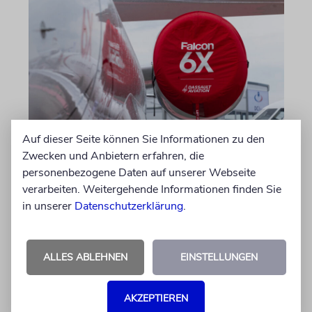
Auf dieser Seite können Sie Informationen zu den
DUBLIN
Zwecken und Anbietern erfahren, die
Wegen Israel-Boykott:
personenbezogene Daten auf unserer Webseite
Irisches Regierungsflugzeug
verarbeiten. Weitergehende Informationen finden Sie
kann nicht mehr im Nebel
in unserer
Datenschutzerklärung
.
landen
Beim Kauf der Maschine wurde bewusst auf
ALLES ABLEHNEN
EINSTELLUNGEN
das System »FalconEye« verzichtet, weil der
israelische Rüstungskonzern Elbit Systems an
AKZEPTIEREN
dem Produkt beteiligt ist