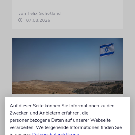
von Felix Schotland
07.08.2026
JUSTIZ
Auf dieser Seite können Sie Informationen zu den
Israelischer Siedler wegen
Zwecken und Anbietern erfahren, die
Tötung eines Palästinensers
personenbezogene Daten auf unserer Webseite
verarbeiten. Weitergehende Informationen finden Sie
angeklagt
in unserer
Datenschutzerklärung
.