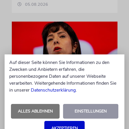
05.08.2026
Auf dieser Seite können Sie Informationen zu den
Zwecken und Anbietern erfahren, die
personenbezogene Daten auf unserer Webseite
verarbeiten. Weitergehende Informationen finden Sie
WAHL ZUM ABGEORDNETENHAUS
in unserer
Datenschutzerklärung
.
Umfrage: Linke in Berlin auf
Platz eins
Am 20. September findet die Wahl zum
ALLES ABLEHNEN
EINSTELLUNGEN
Landesparlament statt. Würde schon am
Sonntag gewählt, bekäme die Linke einer
AKZEPTIEREN