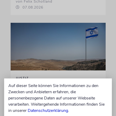
von Felix Schotland
07.08.2026
JUSTIZ
Israelischer Siedler wegen
Auf dieser Seite können Sie Informationen zu den
Zwecken und Anbietern erfahren, die
Tötung eines Palästinensers
personenbezogene Daten auf unserer Webseite
angeklagt
verarbeiten. Weitergehende Informationen finden Sie
Der getötete Aktivist setzte sich gegen
in unserer
Datenschutzerklärung
.