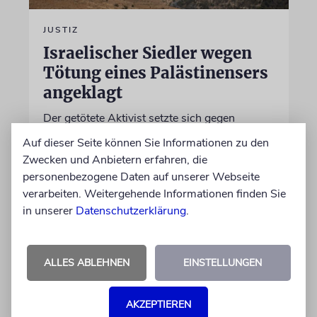
JUSTIZ
Israelischer Siedler wegen
Tötung eines Palästinensers
angeklagt
Der getötete Aktivist setzte sich gegen
Siedlergewalt ein und war an dem Oscar-
Auf dieser Seite können Sie Informationen zu den
prämierten Film »No Other Land« beteiligt.
Zwecken und Anbietern erfahren, die
Jetzt steht der mutmaßliche Täter vor Gericht
personenbezogene Daten auf unserer Webseite
verarbeiten. Weitergehende Informationen finden Sie
in unserer
07.08.2026
Datenschutzerklärung
.
ALLES ABLEHNEN
EINSTELLUNGEN
AKZEPTIEREN