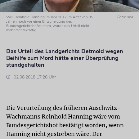
Weil Reinhold Hanning im Jahr 2017 im Alter von 95
Foto: dpa
Jahren noch vor einer Entscheidung des
Bundesgerichtshofes starb, wurde das Urteil nicht
mehr rechtskräftig.
Das Urteil des Landgerichts Detmold wegen
Beihilfe zum Mord hätte einer Überprüfung
standgehalten
02.08.2018 17:26 Uhr
Die Verurteilung des früheren Auschwitz-
Wachmanns Reinhold Hanning wäre vom
Bundesgerichtshof bestätigt worden, wenn
Hanning nicht gestorben wäre. Der