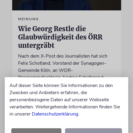
MEINUNG
Wie Georg Restle die
Glaubwürdigkeit des ÖRR
untergräbt
Nach dem X-Post des Journalisten hat sich
Felix Schotland, Vorstand der Synagogen-
Gemeinde Köln, an WDR-
Programmdirektorin Andrea Schafarczyk
gewandt. Wir dokumentieren das Schreiben
Auf dieser Seite können Sie Informationen zu den
im Wortlaut
Zwecken und Anbietern erfahren, die
personenbezogene Daten auf unserer Webseite
verarbeiten. Weitergehende Informationen finden Sie
von Felix Schotland
in unserer
Datenschutzerklärung
.
07.08.2026