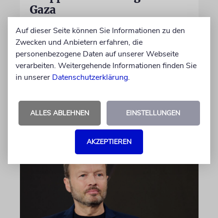
Gaza
Auf US-Anfrage soll sich ein Kontingent der
Auf dieser Seite können Sie Informationen zu den
ugandischen Armee der geplanten
Zwecken und Anbietern erfahren, die
internationalen Stabilisierungstruppe
personenbezogene Daten auf unserer Webseite
anschließen. In Afrika zählt das Land zu den
verarbeiten. Weitergehende Informationen finden Sie
größten Truppenstellern für
in unserer
Datenschutzerklärung
.
Friedensmissionen
ALLES ABLEHNEN
EINSTELLUNGEN
07.08.2026
AKZEPTIEREN