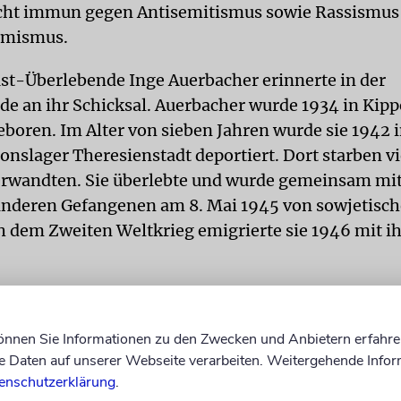
cht immun gegen Antisemitismus sowie Rassismus
emismus.
st-Überlebende Inge Auerbacher erinnerte in der
e an ihr Schicksal. Auerbacher wurde 1934 in Kip
boren. Im Alter von sieben Jahren wurde sie 1942 
nslager Theresienstadt deportiert. Dort starben vi
rwandten. Sie überlebte und wurde gemeinsam mit
anderen Gefangenen am 8. Mai 1945 von sowjetisc
ch dem Zweiten Weltkrieg emigrierte sie 1946 mit i
e »grauenhafte Zeit des Schreckens und Judenhasse
. Leider sei dieser Krebs wieder erwacht, so Auerba
können Sie Informationen zu den Zwecken und Anbietern erfahre
rn - auch in Deutschland - sei der Judenhass wiede
Daten auf unserer Webseite verarbeiten. Weitergehende Infor
ie Krankheit müsse so schnell wie möglich geheilt
enschutzerklärung
.