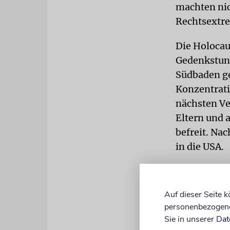
machten ni
Rechtsextr
Die Holocau
Gedenkstund
Südbaden ge
Konzentratio
nächsten Ve
Eltern und 
befreit. Na
in die USA.
Sie habe di
Erinnerung«
Auf dieser Seite 
vielen Lände
personenbezogene 
geworden. D
Sie in unserer
Dat