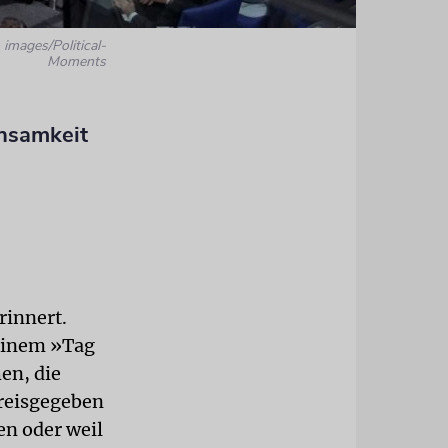
 images/Political-
Moments
hsamkeit
rinnert.
einem »Tag
en, die
preisgegeben
en oder weil