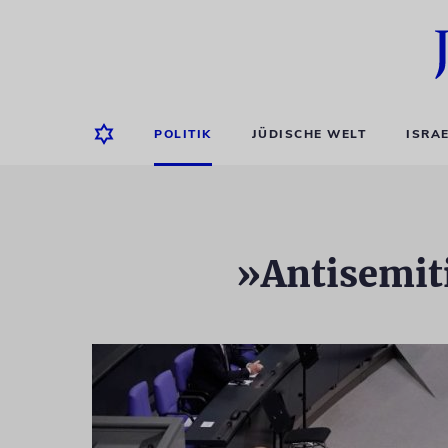
POLITIK
JÜDISCHE WELT
ISRA
»Antisemit