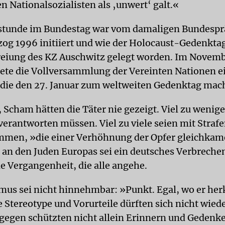
n Nationalsozialisten als ‚unwert‘ galt.«
stunde im Bundestag war vom damaligen Bundespr
g 1996 initiiert und wie der Holocaust-Gedenktag
reiung des KZ Auschwitz gelegt worden. Im Novem
ete die Vollversammlung der Vereinten Nationen e
 die den 27. Januar zum weltweiten Gedenktag mac
 Scham hätten die Täter nie gezeigt. Viel zu wenige
verantworten müssen. Viel zu viele seien mit Straf
men, »die einer Verhöhnung der Opfer gleichkam
an den Juden Europas sei ein deutsches Verbrechen.
ne Vergangenheit, die alle angehe.
mus sei nicht hinnehmbar: »Punkt. Egal, wo er h
 Stereotype und Vorurteile dürften sich nicht wiede
egen schützten nicht allein Erinnern und Gedenke