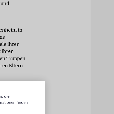
 und
penheim in
ins
ele ihrer
 ihren
hen Truppen
hren Eltern
s noch in
cher. In
n, die
r alltäglich
mationen finden
 werden.