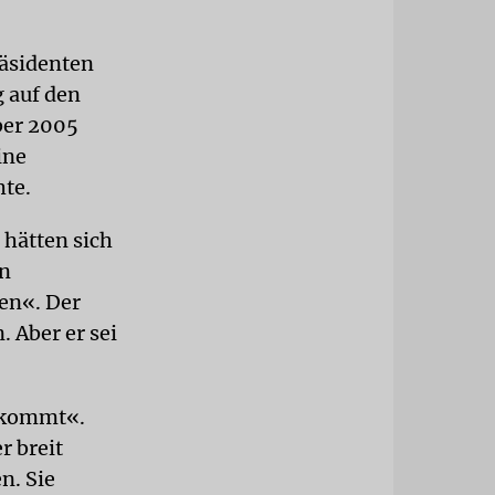
äsidenten
 auf den
ber 2005
ine
hte.
 hätten sich
en
en«. Der
 Aber er sei
erkommt«.
r breit
n. Sie