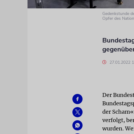
Gedenkstunde de
Opfer des Nation
Bundestag
gegenüber
27.01.2022 
Der Bundest
Bundestagsp
der Scham«.
verfolgt, b
wurden. Wei