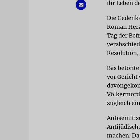
ihr Leben de
Die Gedenk
Roman Herzo
Tag der Bef
verabschied
Resolution,
Bas betonte,
vor Gericht 
davongekom
Völkermord 
zugleich ei
Antisemitis
Antijüdische
machen. Dag