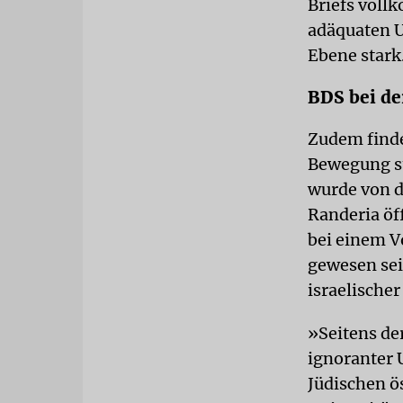
Briefs voll
adäquaten U
Ebene stark
BDS bei de
Zudem finde
Bewegung st
wurde von d
Randeria öf
bei einem V
gewesen sei
israelische
»Seitens der
ignoranter 
Jüdischen ö