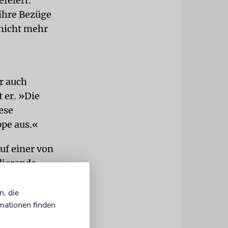
feiert.
 ihre Bezüge
h nicht mehr
r auch
 er. »Die
ese
pe aus.«
uf einer von
dierende
ierenden mit
n, die
mationen finden