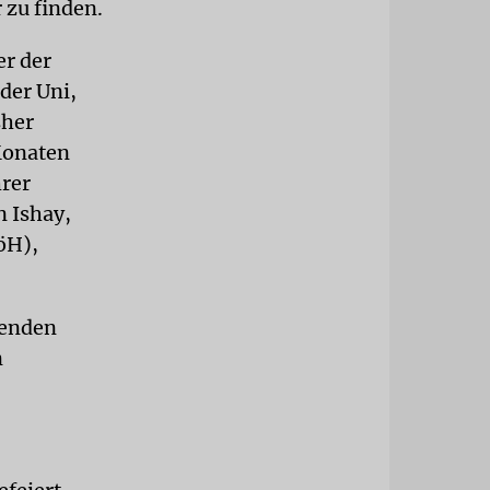
 zu finden.
er der
der Uni,
sher
 Monaten
hrer
n Ishay,
öH),
renden
n