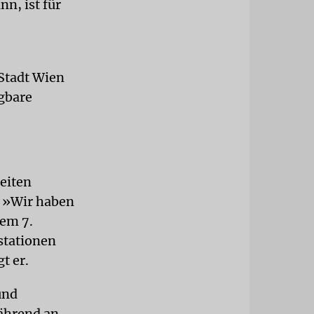
nn, ist für
 Stadt Wien
agbare
eiten
. »Wir haben
dem 7.
stationen
t er.
und
Während an