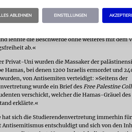
 reichten jüdische CEU-Studenten aufgrund der za
chen Vorfälle einen Beschwerdebrief beim Diszipl
LLES ABLEHNEN
EINSTELLUNGEN
AKZEPTIER
tät ein, das für Antidiskriminierung zuständig ist.
lte seinerseits aber keine Hassrede oder Desinfor
 und lehnte die Beschwerde ohne weiteres mit dem 
sfreiheit ab.«
er Privat-Uni wurden die Massaker der palästinens
e Hamas, bei denen 1200 Israelis ermordet und 240
rden, von Antisemiten verteidigt: »Seitens der
nvertretung wurde ein Brief des
Free Palestine Coll
udenten verschickt, welcher die Hamas-Gräuel des 
and erklärte.«
e hat sich die Studierendenvertretung immerhin für
Antisemitismus entschuldigt und sich von den Inh