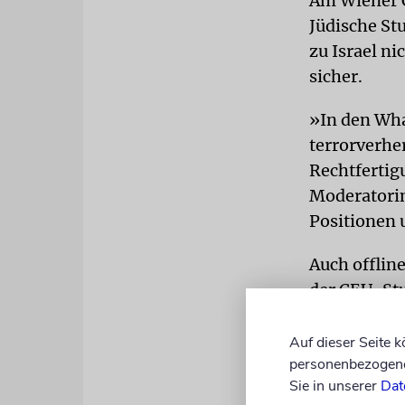
Am Wiener C
Jüdische St
zu Israel ni
sicher.
»In den Wh
terrorverhe
Rechtfertig
Moderatorin
Positionen 
Auch offlin
der CEU-Stu
«
Zionists, g
Davidstern-
Auf dieser Seite 
personenbezogene 
Beschwerd
Sie in unserer
Dat