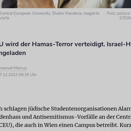
Central European University, Shalini Randeria, reagierte
Foto: picture
würfe.
STEIN
 wird der Hamas-Terror verteidigt. Israel-
ngeladen
Imanuel Marcus
.12.2023 09:35 Uhr
ch schlagen jüdische Studentenorganisationen Alar
denhass und Antisemitismus-Vorfälle an der Centr
(CEU), die auch in Wien einen Campus betreibt. Kur