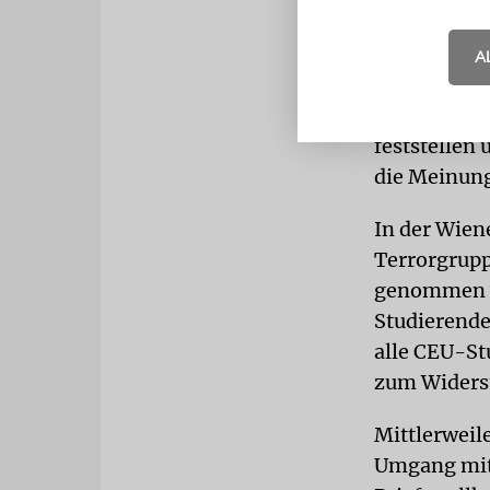
Ihm zufolge
antisemitis
A
der Universi
Komitee wol
feststellen
die Meinung
In der Wien
Terrorgrupp
genommen wu
Studierende
alle CEU-St
zum Widerst
Mittlerweil
Umgang mit 