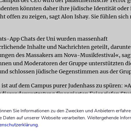
ampus der CEU wird der palästinensische Terror ge
udenten könnten daher ihre jüdische Identität oder
cht offen zu zeigen, sagt Alon Ishay. Sie fühlen sic
ats-App Chats der Uni wurden massenhaft
rrlichende Inhalte und Nachrichten geteilt, darunte
ungen des Massakers am Nova-Musikfestival«, sagt
nen und Moderatoren der Gruppe unterstützten di
und schlossen jüdische Gegenstimmen aus der Grup
e ist auf dem Campus purer Judenhass zu spüren: »A
dierendenvertretung finanzierten Feier riefen Stu
et the fuck out
!» und stellten einen jüdischen Stud
Kette bloß«, erinnert sich Ishay.
können Sie Informationen zu den Zwecken und Anbietern erfahre
Daten auf unserer Webseite verarbeiten. Weitergehende Infor
e abgelehnt
enschutzerklärung
.