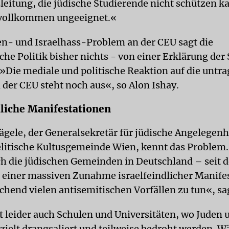
leitung, die jüdische Studierende nicht schützen ka
 vollkommen ungeeignet.«
n- und Israelhass-Problem an der CEU sagt die
che Politik bisher nichts - von einer Erklärung der
»Die mediale und politische Reaktion auf die untr
 der CEU steht noch aus«, so Alon Ishay.
dliche Manifestationen
gele, der Generalsekretär für jüdische Angelegenh
aelitische Kultusgemeinde Wien, kennt das Problem
ch die jüdischen Gemeinden in Deutschland – seit 
 einer massiven Zunahme israelfeindlicher Manife
chend vielen antisemitischen Vorfällen zu tun«, sag
ft leider auch Schulen und Universitäten, wo Juden 
zielt drangsaliert und teilweise bedroht werden. 