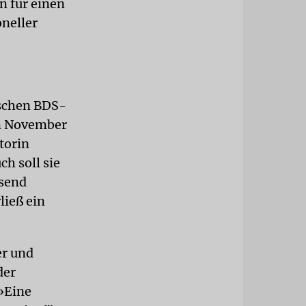
n für einen
oneller
ischen BDS-
im November
torin
h soll sie
esend
ließ ein
er und
der
»Eine