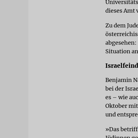
Universitäts
dieses Amt
Zu dem Jude
österreichis
abgesehen: 
Situation an
Israelfein
Benjamin Nä
bei der Isr
es – wie au
Oktober mit
und entspre
»Das betrif
Jüdinnen ge