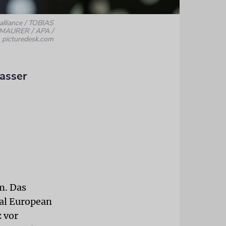
 alliance / TOBIAS
MAURER / APA /
picturedesk.com
Hasser
m. Das
al European
z vor