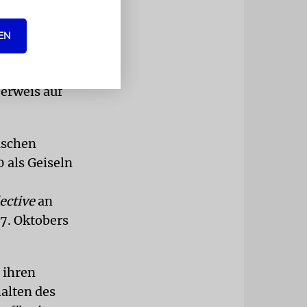
hlreichen
inarkomitee
EN
 »Das
mation
Verweis auf
ischen
 als Geiseln
ective
an
7. Oktobers
 ihren
alten des