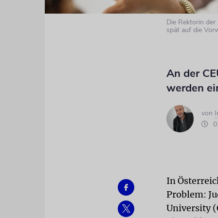
Die Rektorin der 
spät auf die Vor
An der CEU
werden ei
von
07
In Österrei
Problem: Ju
University 