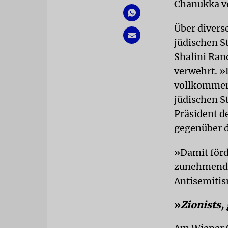
Chanukka ve
Über divers
jüdischen S
Shalini Ran
verwehrt. »
vollkommen 
jüdischen S
Präsident d
gegenüber d
»Damit förd
zunehmend u
Antisemitis
»
Zionists,