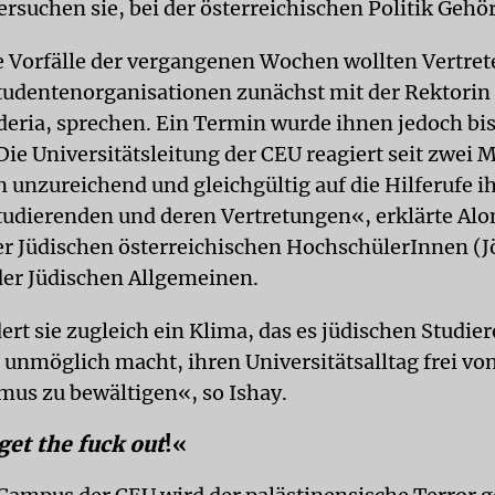
rsuchen sie, bei der österreichischen Politik Gehör
e Vorfälle der vergangenen Wochen wollten Vertret
tudentenorganisationen zunächst mit der Rektorin 
deria, sprechen. Ein Termin wurde ihnen jedoch bi
Die Universitätsleitung der CEU reagiert seit zwei
unzureichend und gleichgültig auf die Hilferufe i
tudierenden und deren Vertretungen«, erklärte Alo
er Jüdischen österreichischen HochschülerInnen (J
er Jüdischen Allgemeinen.
ert sie zugleich ein Klima, das es jüdischen Studie
nmöglich macht, ihren Universitätsalltag frei vo
mus zu bewältigen«, so Ishay.
 get the fuck out
!«