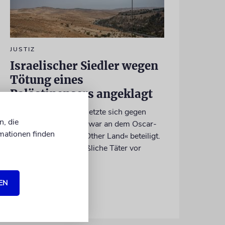
JUSTIZ
Israelischer Siedler wegen
Tötung eines
Palästinensers angeklagt
Der getötete Aktivist setzte sich gegen
n, die
Siedlergewalt ein und war an dem Oscar-
mationen finden
prämierten Film »No Other Land« beteiligt.
Jetzt steht der mutmaßliche Täter vor
Gericht
EN
07.08.2026