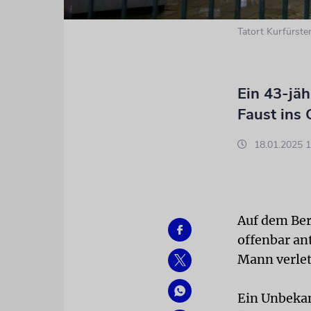
Tatort Kurfürs
Ein 43-jäh
Faust ins
18.01.2025 1
Auf dem Ber
offenbar an
Mann verletz
Ein Unbekan