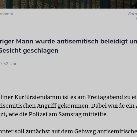
tendamm
Foto:
riger Mann wurde antisemitisch beleidigt un
 Gesicht geschlagen
7:52 Uhr
liner Kurfürstendamm ist es am Freitagabend zu 
tisemitischen Angriff gekommen. Dabei wurde ein 
t, wie die Polizei am Samstag mitteilte.
nter soll zunächst auf dem Gehweg antisemitisch