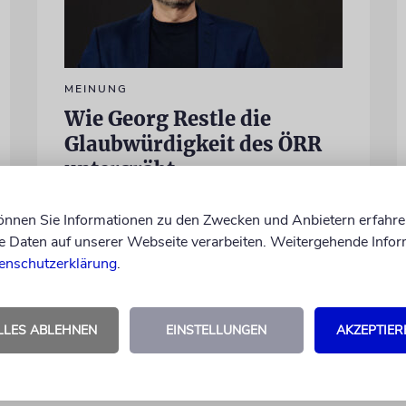
MEINUNG
Wie Georg Restle die
Glaubwürdigkeit des ÖRR
untergräbt
Nach dem X-Post des Journalisten hat sich
können Sie Informationen zu den Zwecken und Anbietern erfahre
Felix Schotland, Vorstand der Synagogen-
Daten auf unserer Webseite verarbeiten. Weitergehende Infor
Gemeinde Köln, an WDR-
enschutzerklärung
.
Programmdirektorin Andrea Schafarczyk
gewandt. Wir dokumentieren das
Schreiben im Wortlaut
LLES ABLEHNEN
EINSTELLUNGEN
AKZEPTIER
von Felix Schotland
07.08.2026