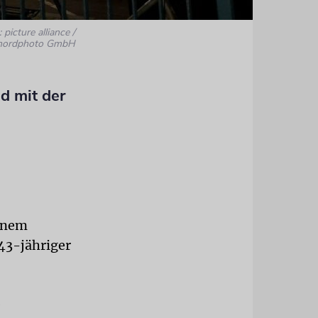
 picture alliance /
nordphoto GmbH
d mit der
einem
43-jähriger
e