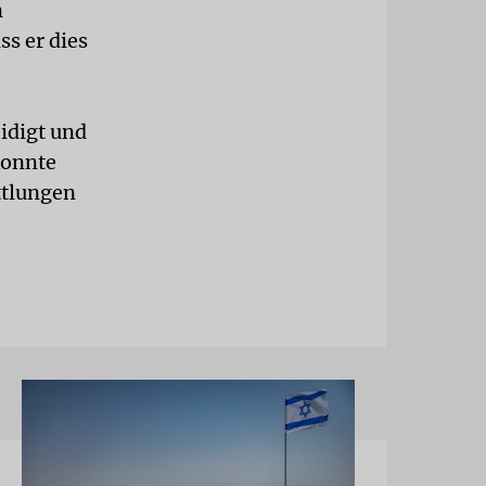
n
s er dies
idigt und
konnte
ttlungen