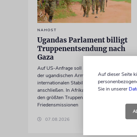
NAHOST
Ugandas Parlament billigt
Truppenentsendung nach
Gaza
Auf US-Anfrage soll sich ein Kontingent
Auf dieser Seite 
der ugandischen Armee der geplanten
personenbezogene 
internationalen Stabilisierungstruppe
Sie in unserer
Dat
anschließen. In Afrika zählt das Land zu
den größten Truppenstellern für
Friedensmissionen
A
07.08.2026