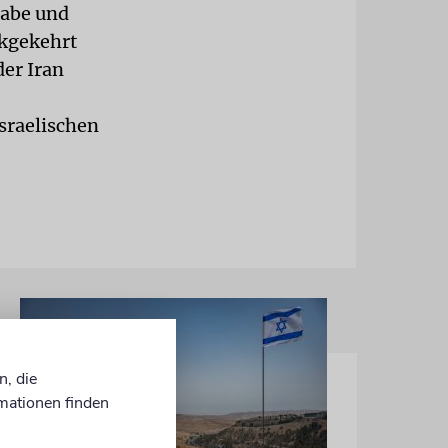
habe und
ckgekehrt
der Iran
sraelischen
n, die
mationen finden