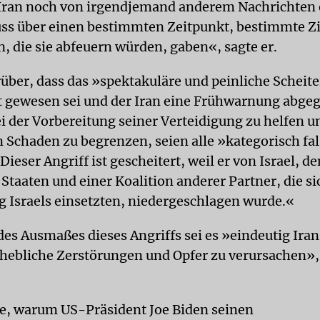
ran noch von irgendjemand anderem Nachrichten 
uss über einen bestimmten Zeitpunkt, bestimmte Zi
, die sie abfeuern würden, gaben«, sagte er.
rüber, dass das »spektakuläre und peinliche Scheite
t gewesen sei und der Iran eine Frühwarnung abge
ei der Vorbereitung seiner Verteidigung zu helfen u
n Schaden zu begrenzen, seien alle »kategorisch fa
 Dieser Angriff ist gescheitert, weil er von Israel, de
Staaten und einer Koalition anderer Partner, die sic
g Israels einsetzten, niedergeschlagen wurde.«
des Ausmaßes dieses Angriffs sei es »eindeutig Ira
hebliche Zerstörungen und Opfer zu verursachen»,
ge, warum US-Präsident Joe Biden seinen