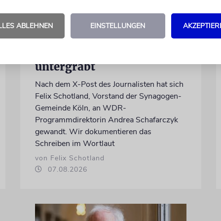
MEINUNG
LLES ABLEHNEN
EINSTELLUNGEN
AKZEPTIER
Wie Georg Restle die
Glaubwürdigkeit des ÖRR
untergräbt
Nach dem X-Post des Journalisten hat sich
Felix Schotland, Vorstand der Synagogen-
Gemeinde Köln, an WDR-
Programmdirektorin Andrea Schafarczyk
gewandt. Wir dokumentieren das
Schreiben im Wortlaut
von Felix Schotland
07.08.2026