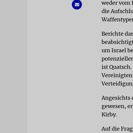
weder vom I
die Aufschl
Waffentypen
Berichte da
beabsichtig
um Israel b
potenzielle
ist Quatsch.
Vereinigten 
Verteidigun
Angesichts 
gewesen, er
Kirby.
Auf die Fra