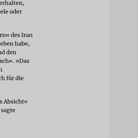
erhalten,
ele oder
rn« des Iran
geben habe,
nd den
lsch«. »Das
n
h für die
ns Absicht«
 sagte