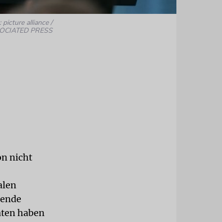
 picture alliance /
OCIATED PRESS
on nicht
alen
hende
aten haben