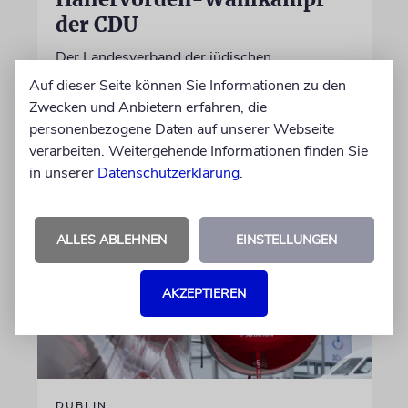
der CDU
Der Landesverband der jüdischen
Gemeinschaft schaltet sich mit deutlichen
Auf dieser Seite können Sie Informationen zu den
Worten in die Debatte ein
Zwecken und Anbietern erfahren, die
personenbezogene Daten auf unserer Webseite
verarbeiten. Weitergehende Informationen finden Sie
06.08.2026
in unserer
Datenschutzerklärung
.
ALLES ABLEHNEN
EINSTELLUNGEN
AKZEPTIEREN
DUBLIN