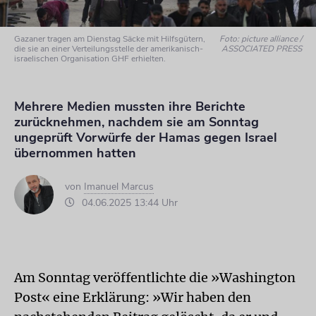
Gazaner tragen am Dienstag Säcke mit Hilfsgütern,
Foto: picture alliance /
die sie an einer Verteilungsstelle der amerikanisch-
ASSOCIATED PRESS
israelischen Organisation GHF erhielten.
Mehrere Medien mussten ihre Berichte
zurücknehmen, nachdem sie am Sonntag
ungeprüft Vorwürfe der Hamas gegen Israel
übernommen hatten
von
Imanuel Marcus
04.06.2025 13:44 Uhr
Am Sonntag veröffentlichte die »Washington
Post« eine Erklärung: »Wir haben den