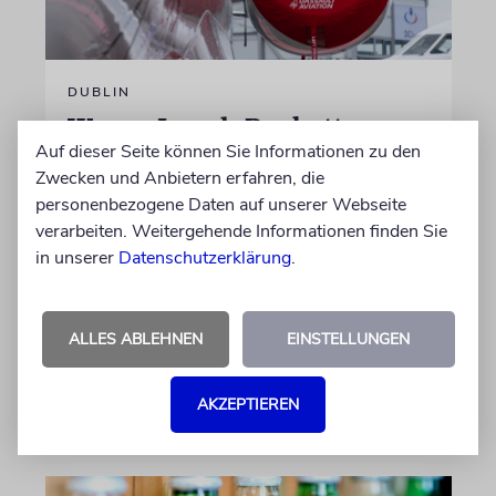
DUBLIN
Wegen Israel-Boykott:
Auf dieser Seite können Sie Informationen zu den
Irisches Regierungsflugzeug
Zwecken und Anbietern erfahren, die
kann nicht mehr im Nebel
personenbezogene Daten auf unserer Webseite
landen
verarbeiten. Weitergehende Informationen finden Sie
in unserer
Datenschutzerklärung
.
Beim Kauf der Maschine wurde bewusst auf
das System »FalconEye« verzichtet, weil der
israelische Rüstungskonzern Elbit Systems an
dem Produkt beteiligt ist
ALLES ABLEHNEN
EINSTELLUNGEN
06.08.2026
AKZEPTIEREN