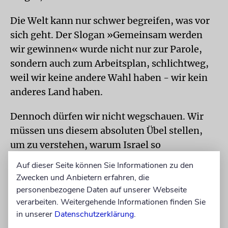
Die Welt kann nur schwer begreifen, was vor
sich geht. Der Slogan »Gemeinsam werden
wir gewinnen« wurde nicht nur zur Parole,
sondern auch zum Arbeitsplan, schlichtweg,
weil wir keine andere Wahl haben - wir kein
anderes Land haben.
Dennoch dürfen wir nicht wegschauen. Wir
müssen uns diesem absoluten Übel stellen,
um zu verstehen, warum Israel so
entschlossen ist, diese Gewaltmaschinerie zu
Auf dieser Seite können Sie Informationen zu den
besiegen.
Zwecken und Anbietern erfahren, die
personenbezogene Daten auf unserer Webseite
Etwa 1400 Israelis wurden in einem
verarbeiten. Weitergehende Informationen finden Sie
grausamen Massenmord getötet, Minute für
in unserer
Datenschutzerklärung
.
Minute, über viele Stunden hinweg. Es ist