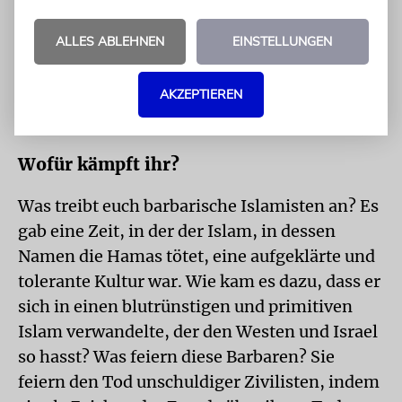
entsetzlich zu sehen, dass die Täter keinerlei
ALLES ABLEHNEN
EINSTELLUNGEN
Reue empfinden. Im Gegenteil, sie
dokumentieren und übertragen ihre
AKZEPTIEREN
Gräueltaten mit Freude, Begeisterung und
Hochgefühl.
Wofür kämpft ihr?
Was treibt euch barbarische Islamisten an? Es
gab eine Zeit, in der der Islam, in dessen
Namen die Hamas tötet, eine aufgeklärte und
tolerante Kultur war. Wie kam es dazu, dass er
sich in einen blutrünstigen und primitiven
Islam verwandelte, der den Westen und Israel
so hasst? Was feiern diese Barbaren? Sie
feiern den Tod unschuldiger Zivilisten, indem