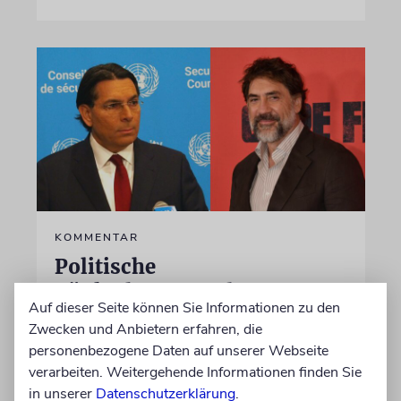
KOMMENTAR
Politische
Pünktchensammler
Auf dieser Seite können Sie Informationen zu den
Ewig bewegte Palästina-Aktivisten wie Javier
Zwecken und Anbietern erfahren, die
Bardem und israelische Politiker nutzen den
personenbezogene Daten auf unserer Webseite
Massenansturm auf Ceuta für politisch
verarbeiten. Weitergehende Informationen finden Sie
unwürdige Spielchen
in unserer
Datenschutzerklärung
.