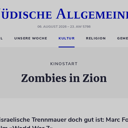
06. AUGUST 2026
– 23. AW 5786
EL
UNSERE WOCHE
KULTUR
RELIGION
GEME
KINOSTART
Zombies in Zion
sraelische Trennmauer doch gut ist: Marc Fo