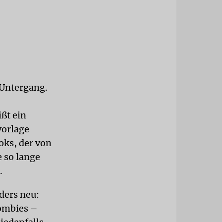
n Untergang.
ßt ein
vorlage
ks, der von
e so lange
.
ders neu:
Zombies –