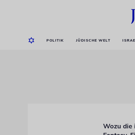
POLITIK
JÜDISCHE WELT
ISRA
Wozu die i