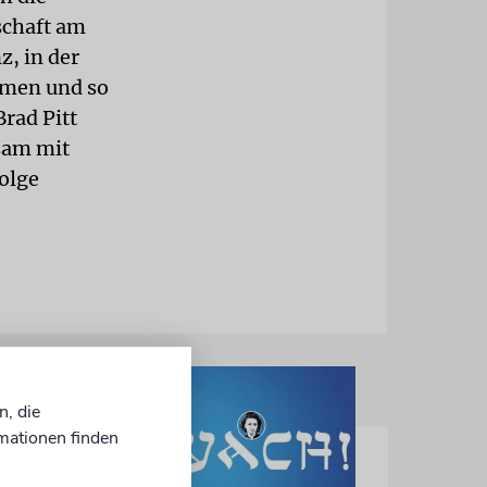
schaft am
, in der
rmen und so
rad Pitt
sam mit
folge
n, die
mationen finden