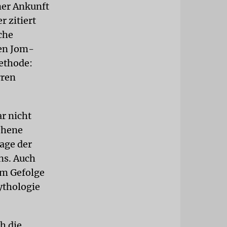
iner Ankunft
 zitiert
che
den Jom-
ethode:
rren
ar nicht
ehene
age der
ns. Auch
im Gefolge
ythologie
ch die