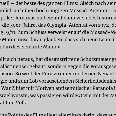
tuell – der beste des ganzen Films: Gleich nach se
 nämlich auf einen hochrangigen Mossad-Agenten. Der
ptiker Jeremias und erzählt dann viel über historis
 die 30er-Jahre, das Olympia-Attentat von 1972, 
g, 9/11. Zum Schluss verweist er auf die Mossad-M
 Mann muss daran glauben, dass sich neun Leute i
h bin dieser zehnte Mann.«
tellt sich heraus, hat die umstrittene Schutzmauer g
alästinenser gebaut, sondern gegen die vorausges
sion. So wird der Film zu einer modernen Neuaufl
gie und zum Lob vorauseilenden Sicherheitsdenke
d War Z hier mit Motiven antisemitischer Paranoia 
Israel wusste, was passieren würde«) wie mit der M
hlten Volk.
che Pointe des Films liegt allerdings darin, dass au