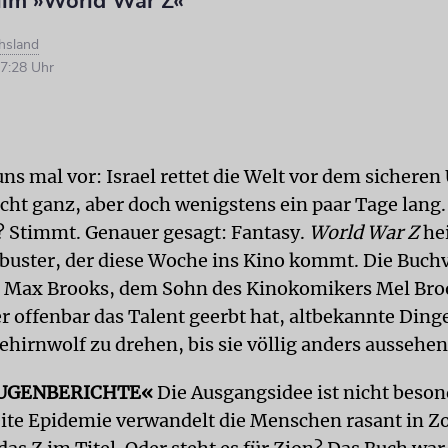
ilm »World War Z«
hsland
7:28 Uhr
uns mal vor: Israel rettet die Welt vor dem sichere
icht ganz, aber doch wenigstens ein paar Tage lang.
? Stimmt. Genauer gesagt: Fantasy.
World War Z
hei
buster, der diese Woche ins Kino kommt. Die Buch
 Max Brooks, dem Sohn des Kinokomikers Mel Broo
r offenbar das Talent geerbt hat, altbekannte Ding
ehirnwolf zu drehen, bis sie völlig anders aussehen
UGENBERICHTE«
Die Ausgangsidee ist nicht beson
ite Epidemie verwandelt die Menschen rasant in 