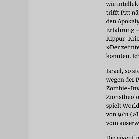
wie intellek
trifft Pitt
den Apokaly
Erfahrung –
Kippur-Krie
»Der zehnte
könnten. Ic
Israel, so s
wegen der P
Zombie-Inva
Zionstheolo
spielt Worl
von 9/11 (»
vom auserwä
Die eigentli