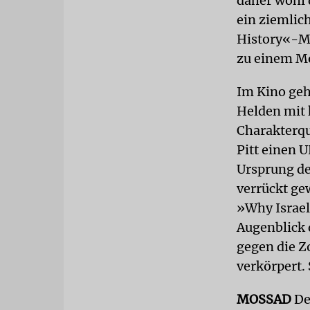
daher wohl d
ein ziemlic
History«-Me
zu einem Mo
Im Kino geh
Helden mit 
Charakterqu
Pitt einen 
Ursprung d
verrückt ge
»Why Israel?
Augenblick 
gegen die Z
verkörpert. 
MOSSAD
De