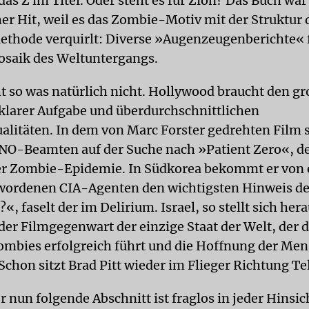
as Z im Titel. Oder steht es für Zion? Das Buch war
her Hit, weil es das Zombie-Motiv mit der Struktur 
thode verquirlt: Diverse »Augenzeugenberichte« 
saik des Weltuntergangs.
t so was natürlich nicht. Hollywood braucht den g
klarer Aufgabe und überdurchschnittlichen
alitäten. In dem von Marc Forster gedrehten Film s
UNO-Beamten auf der Suche nach »Patient Zero«, 
er Zombie-Epidemie. In Südkorea bekommt er von
wordenen CIA-Agenten den wichtigsten Hinweis des
«, faselt der im Delirium. Israel, so stellt sich hera
der Filmgegenwart der einzige Staat der Welt, der 
ombies erfolgreich führt und die Hoffnung der Men
Schon sitzt Brad Pitt wieder im Flieger Richtung Tel
r nun folgende Abschnitt ist fraglos in jeder Hinsic