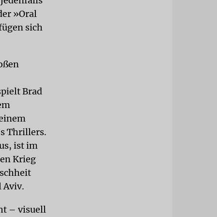
 jedenfalls
der »Oral
fügen sich
roßen
pielt Brad
dem
 einem
 Thrillers.
us, ist im
den Krieg
schheit
 Aviv.
ht – visuell