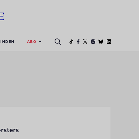
ABO
INDEN
rsters