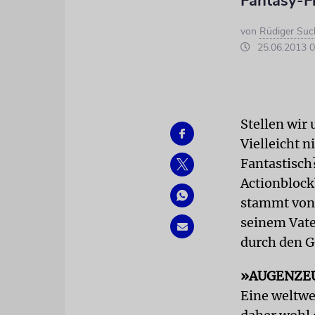
Fantasy-F
von
Rüdiger Suc
25.06.2013 0
Stellen wir 
Vielleicht n
Fantastisch
Actionblock
stammt von
seinem Vate
durch den G
»AUGENZE
Eine weltwe