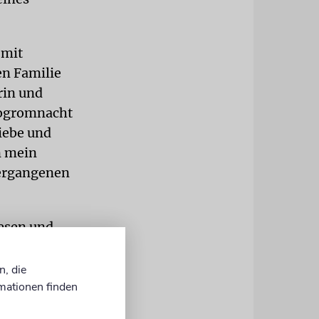
 mit
en Familie
rin und
Pogromnacht
liebe und
n mein
vergangenen
wesen und
h aufwuchs«.
r
n, die
etonte. Er
mationen finden
de USA-