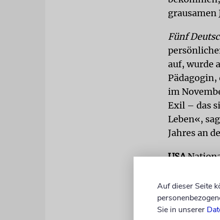
grausamen 
Fünf Deutsc
persönliche
auf, wurde 
Pädagogin, 
im November
Exil – das 
Leben«, sag
Jahres an d
USA
Nationa
»Angst vor 
Amerika unt
Auf dieser Seite 
»Hoffnungst
personenbezogene 
Sie in unserer
Dat
schätzte di