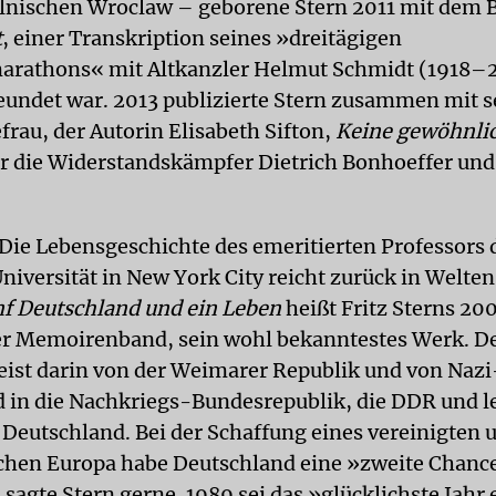
lnischen Wroclaw – geborene Stern 2011 mit dem
t
, einer Transkription seines »dreitägigen
arathons« mit Altkanzler Helmut Schmidt (1918–2
eundet war. 2013 publizierte Stern zusammen mit s
frau, der Autorin Elisabeth Sifton,
Keine gewöhnli
r die Widerstandskämpfer Dietrich Bonhoeffer un
Die Lebensgeschichte des emeritierten Professors 
iversität in New York City reicht zurück in Welten
f Deutschland und ein Leben
heißt Fritz Sterns 20
r Memoirenband, sein wohl bekanntestes Werk. D
reist darin von der Weimarer Republik und von Nazi
 in die Nachkriegs-Bundesrepublik, die DDR und l
e Deutschland. Bei der Schaffung eines vereinigten 
chen Europa habe Deutschland eine »zweite Chanc
agte Stern gerne. 1989 sei das »glücklichste Jahr 