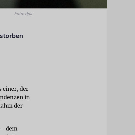
Foto: dpa
estorben
 einer, der
endenzen in
nahm der
u – dem