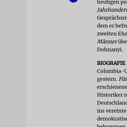
heutigen po
Jahrhunder
Gesprächsm
dem er befr
zweiten Ehe
Männer
übe
Dohnanyi.
BIOGRAFIE
Columbia-Un
gestern.
Fün
erschienene
Historiker 
Deutschland
ins vereint
demokratis
bekommen, s