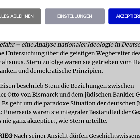
cher Deutscher seit der Wiedervereinigung bedaue
LLES ABLEHNEN
EINSTELLUNGEN
AKZEPTIER
ker, der vielen in Deutschland auch als moralische 
Instanz galt, veröffentlichte mehrere große Bücher 
n Aufsätzen und Essays. Sein Werk
Kulturpessimis
Gefahr – eine Analyse nationaler Ideologie in Deuts
che Untersuchung über die geistigen Wegbereiter de
ialismus. Stern zufolge waren sie getrieben vom Ha
danken und demokratische Prinzipien.
 Eisen beschrieb Stern die Beziehungen zwischen
er Otto von Bismarck und dem jüdischen Bankier 
. Es geht um die paradoxe Situation der deutschen J
 Einerseits waren sie integraler Bestandteil der Ge
 nie ganz akzeptiert, wie Stern urteilte.
RIEG
Nach seiner Ansicht dürfen Geschichtswissens