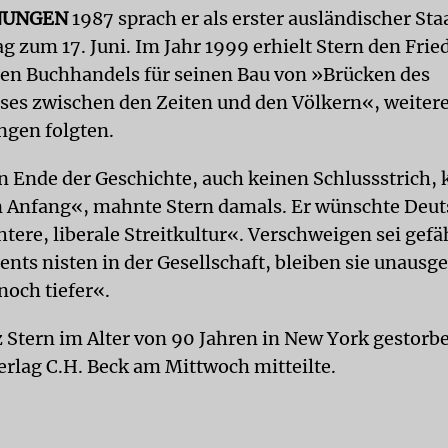
NUNGEN
1987 sprach er als erster ausländischer St
g zum 17. Juni. Im Jahr 1999 erhielt Stern den Frie
en Buchhandels für seinen Bau von »Brücken des
ses zwischen den Zeiten und den Völkern«, weiter
gen folgten.
in Ende der Geschichte, auch keinen Schlussstrich,
n Anfang«, mahnte Stern damals. Er wünschte Deu
tere, liberale Streitkultur«. Verschweigen sei gefä
nts nisten in der Gesellschaft, bleiben sie unausg
noch tiefer«.
z Stern im Alter von 90 Jahren in New York gestorbe
erlag C.H. Beck am Mittwoch mitteilte.