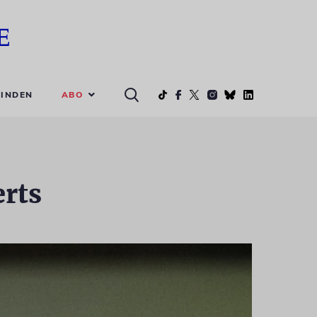
ABO
INDEN
erts