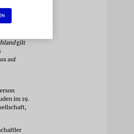
rt.
EN
und
und
mus als
chland
gilt
s
ss auf
Gerson
uden im 19.
sellschaft,
chaftler