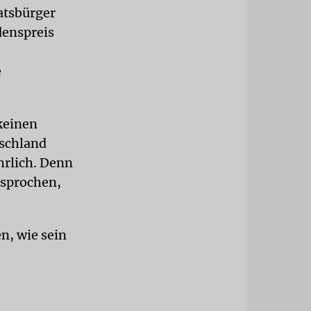
aatsbürger
denspreis
e
 keinen
tschland
hrlich. Denn
esprochen,
n, wie sein