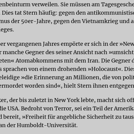
fenbeinturm verweilen. Sie müssen am Tagesgesch
 Dies tat Stern häufig: gegen den antikommunisti
us der 50er-Jahre, gegen den Vietnamkrieg und al
ieges.
r vergangenen Jahres empörte er sich in der »Ne
 manche Gegner des seiner Ansicht nach »umsicht
teten« Atomabkommens mit dem Iran. Die Gegner 
sprachen von einem drohenden »Holocaust«. Die
leidige »die Erinnerung an Millionen, die von poli
ermordet worden sind«, hielt Stern ihnen entgegen
er, der bis zuletzt in New York lebte, macht sich o
ie USA. Bedroht von Terror, sei ein Teil der Ameri
 bereit, »Freiheit für angebliche Sicherheit zu tau
 an der Humboldt-Universität.