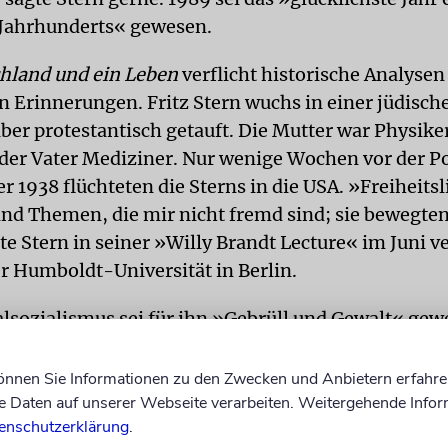
Jahrhunderts« gewesen.
hland und ein Leben
verflicht historische Analysen
n Erinnerungen. Fritz Stern wuchs in einer jüdisch
aber protestantisch getauft. Die Mutter war Physike
der Vater Mediziner. Nur wenige Wochen vor der 
 1938 flüchteten die Sterns in die USA. »Freiheits
sind Themen, die mir nicht fremd sind; sie bewegte
te Stern in seiner »Willy Brandt Lecture« im Juni 
er Humboldt-Universität in Berlin.
lsozialismus sei für ihn »Gebrüll und Gewalt« ge
den Knüppeln, vor der Folter, in deren Schatten ic
er Präsident Franklin D. Roosevelt dagegen war de
können Sie Informationen zu den Zwecken und Anbietern erfahre
räger der demokratischen Welt«, wie Stern stets b
Daten auf unserer Webseite verarbeiten. Weitergehende Infor
enschutzerklärung
.
e transatlantische Freundschaft, hatte die wachsen