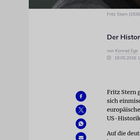
Fritz Stern (192
Der Histor
von
Konrad Ege
18.05.2016 1
Fritz Stern 
sich einmis
europäisch
US-Historike
Auf die deu