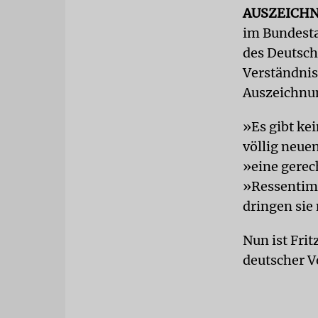
AUSZEICH
im Bundesta
des Deutsch
Verständnis
Auszeichnun
»Es gibt ke
völlig neue
»eine gerech
»Ressentime
dringen sie 
Nun ist Frit
deutscher V