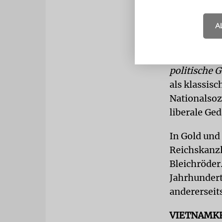
Skepsis man
A
Der Histori
politische 
Hunderte vo
politische 
als klassis
Nationalsoz
liberale Ge
In Gold und
Reichskanzl
Bleichröder
Jahrhundert:
andererseits
VIETNAMK