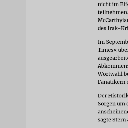
nicht im El
teilnehmen.
McCarthyism
des Irak-Kr
Im Septembe
Times« über
ausgearbei
Abkommens 
Wortwahl be
Fanatikern 
Der Historik
Sorgen um d
anscheinend
sagte Stern