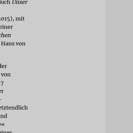
 Buch
Unser
015), mit
einer
chen
d Hans von
der
 von
07
er
-
etztendlich
und
e«
eines