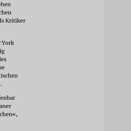
ehen
schen
s Kritiker
w York
ig
des
se
tischen
.
ffenbar
kaner
schen«,