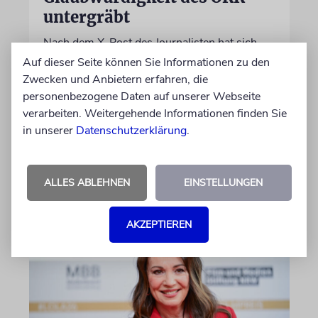
untergräbt
Nach dem X-Post des Journalisten hat sich
Felix Schotland, Vorstand der Synagogen-
Auf dieser Seite können Sie Informationen zu den
Gemeinde Köln, an WDR-
Zwecken und Anbietern erfahren, die
Programmdirektorin Andrea Schafarczyk
personenbezogene Daten auf unserer Webseite
gewandt. Wir dokumentieren das Schreiben
verarbeiten. Weitergehende Informationen finden Sie
im Wortlaut
in unserer
Datenschutzerklärung
.
von Felix Schotland
ALLES ABLEHNEN
EINSTELLUNGEN
07.08.2026
AKZEPTIEREN