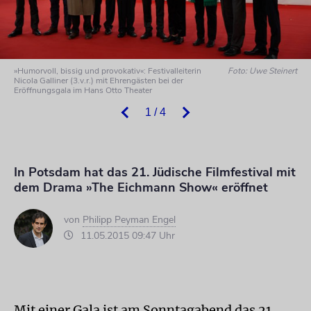
»Humorvoll, bissig und provokativ«: Festivalleiterin
Foto: Uwe Steinert
Nicola Galliner (3.v.r.) mit Ehrengästen bei der
Eröffnungsgala im Hans Otto Theater
1 / 4
In Potsdam hat das 21. Jüdische Filmfestival mit
dem Drama »The Eichmann Show« eröffnet
von
Philipp Peyman Engel
11.05.2015 09:47 Uhr
Mit einer Gala ist am Sonntagabend das 21.