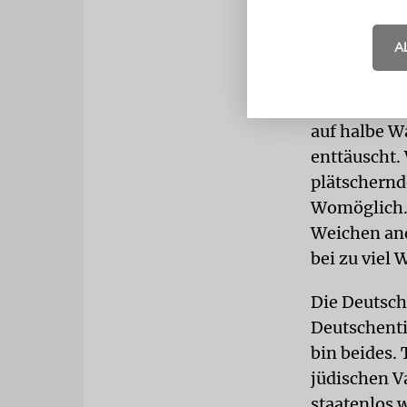
getroffen. U
Jahr für Jah
A
WARNSIGN
Problem. So
auf halbe W
enttäuscht.
plätschernd
Womöglich. 
Weichen ande
bei zu viel
Die Deutsche
Deutschentic
bin beides.
jüdischen V
staatenlos w