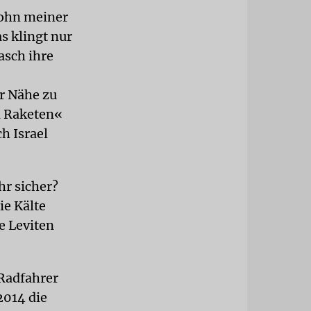
Sohn meiner
s klingt nur
asch ihre
er Nähe zu
n Raketen«
ch Israel
hr sicher?
ie Kälte
e Leviten
 Radfahrer
2014 die