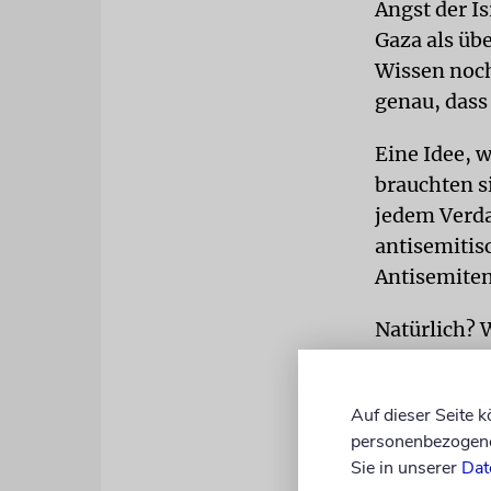
Angst der I
Gaza als üb
Wissen noch
genau, dass
Eine Idee, w
brauchten si
jedem Verda
antisemitisc
Antisemiten
Natürlich? 
»unbefangen
der Vorwurf
Auf dieser Seite 
Opfer?
personenbezogene 
Sie in unserer
Dat
Echte, beke