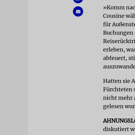
»Komm nach 
Cousine wäh
für Außenst
Buchungen s
Reiserücktri
erleben, wa
abfeuert, st
auszuwande
Hatten sie A
Fürchteten s
nicht mehr 
gelesen wur
AHNUNGSL
diskutiert 