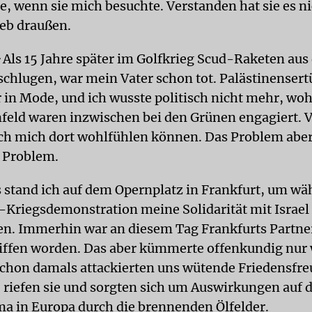
e, wenn sie mich besuchte. Verstanden hat sie es ni
ieb draußen.
G
Als 15 Jahre später im Golfkrieg Scud-Raketen aus
nschlugen, war mein Vater schon tot. Palästinenser
in Mode, und ich wusste politisch nicht mehr, wohi
ld waren inzwischen bei den Grünen engagiert. Vi
ich mich dort wohlfühlen können. Das Problem abe
n Problem.
 stand ich auf dem Opernplatz in Frankfurt, um wä
-Kriegsdemonstration meine Solidarität mit Israel
n. Immerhin war an diesem Tag Frankfurts Partner
iffen worden. Das aber kümmerte offenkundig nur
Schon damals attackierten uns wütende Friedensfr
«, riefen sie und sorgten sich um Auswirkungen auf
ma in Europa durch die brennenden Ölfelder.