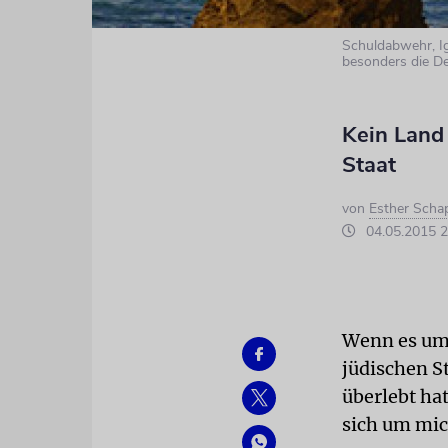
Schuldabwehr, Ig
besonders die D
Kein Land 
Staat
von
Esther Schap
04.05.2015 2
Wenn es um I
jüdischen St
überlebt hat
sich um mic