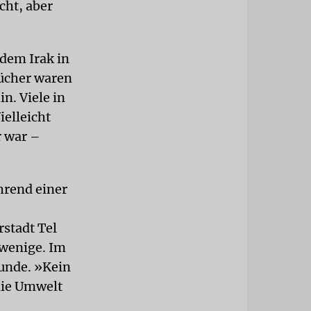
cht, aber
 dem Irak in
tücher waren
n. Viele in
elleicht
r war –
hrend einer
stadt Tel
 wenige. Im
eunde. »Kein
 die Umwelt