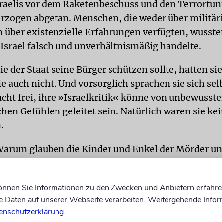
sraelis vor dem Raketenbeschuss und den Terrortun
erzogen abgetan. Menschen, die weder über militär
 über existenzielle Erfahrungen verfügten, wusst
 Israel falsch und unverhältnismäßig handelte.
ie der Staat seine Bürger schützen sollte, hatten si
e auch nicht. Und vorsorglich sprachen sie sich sel
cht frei, ihre »Israelkritik« könne von unbewusst
hen Gefühlen geleitet sein. Natürlich waren sie ke
.
Warum glauben die Kinder und Enkel der Mörder un
« über Israel und über Juden reden zu können? Wie
 der »Befangenheit« in der Debatte nur die Nach
können Sie Informationen zu den Zwecken und Anbietern erfahre
Daten auf unserer Webseite verarbeiten. Weitergehende Infor
enschutzerklärung
.
nnende Antisemiten habe ich in meinem Leben nu