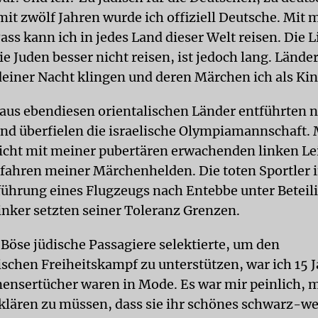
 mit zwölf Jahren wurde ich offiziell Deutsche. Mit
ss kann ich in jedes Land dieser Welt reisen. Die L
ie Juden besser nicht reisen, ist jedoch lang. Länder
iner Nacht klingen und deren Märchen ich als Kind
 aus ebendiesen orientalischen Länder entführten 
nd überfielen die israelische Olympiamannschaft. 
icht mit meiner pubertären erwachenden linken Le
hfahren meiner Märchenhelden. Die toten Sportler
führung eines Flugzeugs nach Entebbe unter Beteil
inker setzten seiner Toleranz Grenzen.
 Böse jüdische Passagiere selektierte, um den
schen Freiheitskampf zu unterstützen, war ich 15 Ja
nensertücher waren in Mode. Es war mir peinlich, 
klären zu müssen, dass sie ihr schönes schwarz-w