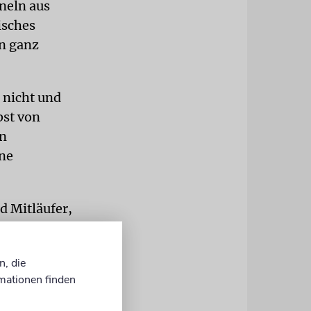
neln aus
isches
en ganz
e nicht und
bst von
en
ine
d Mitläufer,
so trifft
kommen der
n, die
mationen finden
r wenige