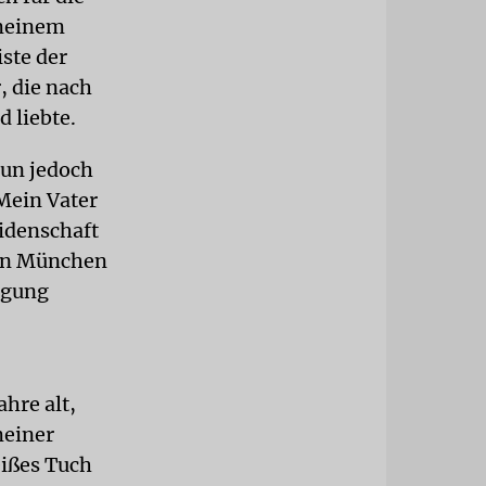
 meinem
iste der
, die nach
 liebte.
nun jedoch
Mein Vater
idenschaft
 in München
igung
hre alt,
meiner
eißes Tuch