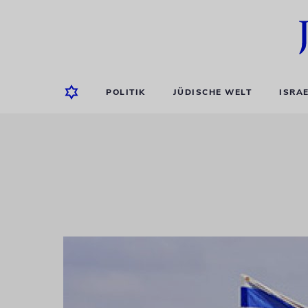
POLITIK
JÜDISCHE WELT
ISRA