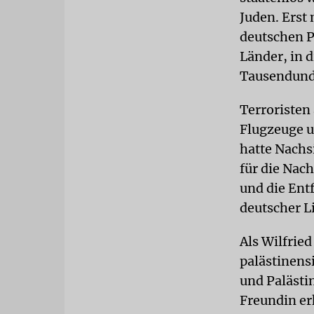
Juden. Erst
deutschen Pa
Länder, in d
Tausendunde
Terroristen
Flugzeuge u
hatte Nachs
für die Nac
und die Ent
deutscher L
Als Wilfried
palästinensi
und Palästi
Freundin er