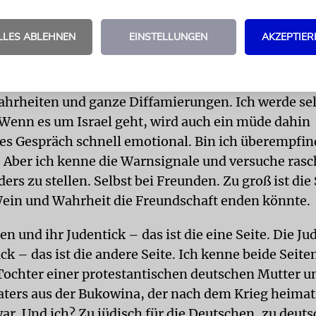
nd doch weiß ich, dass es sie gibt. Die Umfragen be
r aufs Neue. Und ich weiß es, fühle es, wenn ich auf 
LLES ABLEHNEN
EINSTELLUNGEN
AKZEPTIER
ALE
Was also ist das Problem? Israel ist das Probl
bald es nämlich um Israel geht, lauere ich auf Zwi
ahrheiten und ganze Diffamierungen. Ich werde se
 Wenn es um Israel geht, wird auch ein müde dahin
es Gespräch schnell emotional. Bin ich überempfin
Aber ich kenne die Warnsignale und versuche rasch
rs zu stellen. Selbst bei Freunden. Zu groß ist die
 Wein und Wahrheit die Freundschaft enden könnte.
n und ihr Judentick – das ist die eine Seite. Die Ju
k – das ist die andere Seite. Ich kenne beide Seite
 Tochter einer protestantischen deutschen Mutter u
aters aus der Bukowina, der nach dem Krieg heima
ar. Und ich? Zu jüdisch für die Deutschen, zu deuts