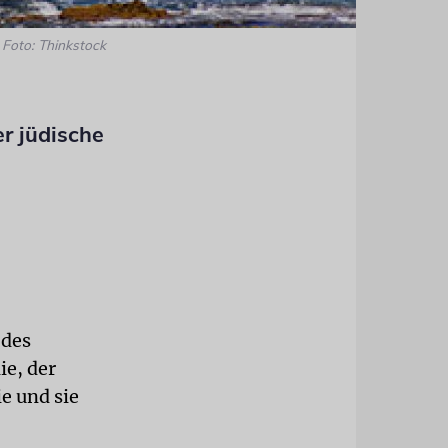
Foto: Thinkstock
r jüdische
 des
ie, der
ie und sie