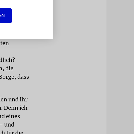
stätigen es
einen treffe.
EN
em. Mein
schentöne,
lten
dlich?
, die
 Sorge, dass
den und ihr
n. Denn ich
nd eines
t- und
ch für die