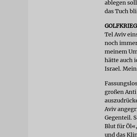
ablegen soll
das Tuch bl
GOLFKRIE
Tel Aviv ei
noch immer 
meinem Umfe
hätte auch 
Israel. Mei
Fassungslos
großen Anti
auszudrücke
Aviv angegr
Gegenteil. 
Blut für Öl
und das Kli