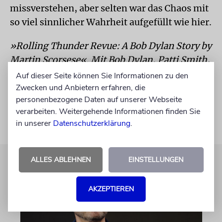
missverstehen, aber selten war das Chaos mit
so viel sinnlicher Wahrheit aufgefüllt wie hier.
»Rolling Thunder Revue: A Bob Dylan Story by
Martin Scorsese«. Mit Bob Dylan, Patti Smith,
Joni Mitchell, Sam Shepard, Sharon Stone u.a.
Auf dieser Seite können Sie Informationen zu den
Auf Netflix.
Zwecken und Anbietern erfahren, die
personenbezogene Daten auf unserer Webseite
verarbeiten. Weitergehende Informationen finden Sie
in unserer
Datenschutzerklärung
.
ALLES ABLEHNEN
EINSTELLUNGEN
AKZEPTIEREN