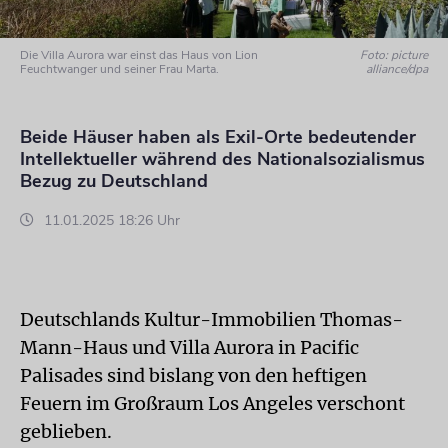
Die Villa Aurora war einst das Haus von Lion
Foto: picture
Feuchtwanger und seiner Frau Marta.
alliance/dpa
Beide Häuser haben als Exil-Orte bedeutender
Intellektueller während des Nationalsozialismus
Bezug zu Deutschland
11.01.2025 18:26 Uhr
Deutschlands Kultur-Immobilien Thomas-
Mann-Haus und Villa Aurora in Pacific
Palisades sind bislang von den heftigen
Feuern im Großraum Los Angeles verschont
geblieben.