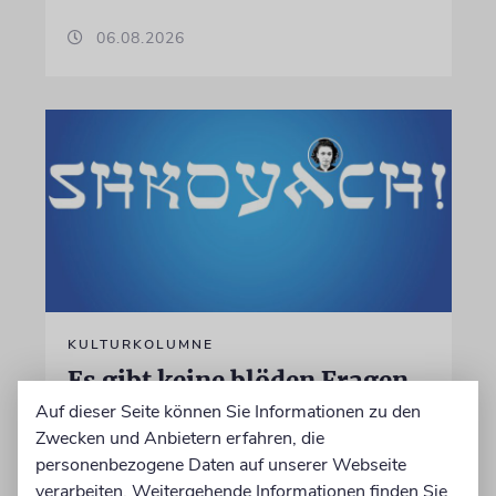
06.08.2026
KULTURKOLUMNE
Es gibt keine blöden Fragen
Auf dieser Seite können Sie Informationen zu den
Die schmerzhafte Erinnerung an eine
Zwecken und Anbietern erfahren, die
Gerechte
personenbezogene Daten auf unserer Webseite
verarbeiten. Weitergehende Informationen finden Sie