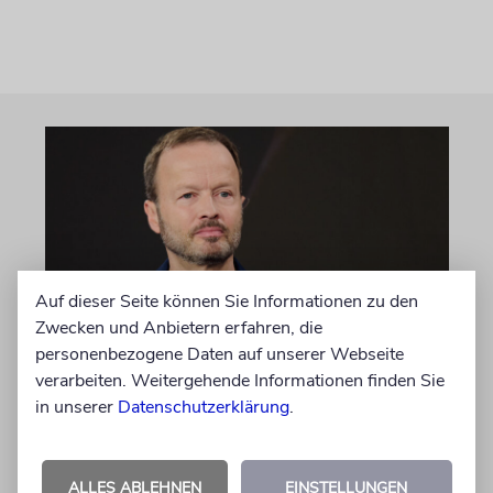
Auf dieser Seite können Sie Informationen zu den
Zwecken und Anbietern erfahren, die
personenbezogene Daten auf unserer Webseite
MEINUNG
verarbeiten. Weitergehende Informationen finden Sie
Wie Georg Restle die
in unserer
Datenschutzerklärung
.
Glaubwürdigkeit des ÖRR
untergräbt
ALLES ABLEHNEN
EINSTELLUNGEN