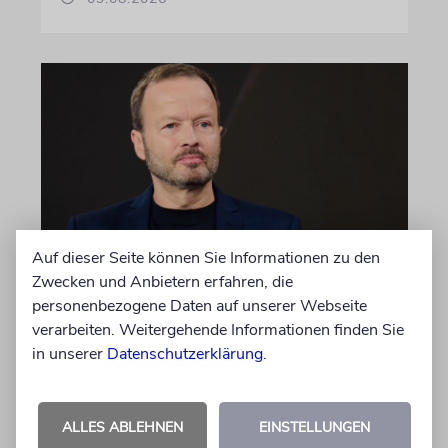
Auf dieser Seite können Sie Informationen zu den
MEINUNG
Zwecken und Anbietern erfahren, die
Wie Georg Restle die
personenbezogene Daten auf unserer Webseite
verarbeiten. Weitergehende Informationen finden Sie
Glaubwürdigkeit des ÖRR
in unserer
Datenschutzerklärung
.
untergräbt
Nach dem X-Post des Journalisten hat sich
Felix Schotland, Vorstand der Synagogen-
ALLES ABLEHNEN
EINSTELLUNGEN