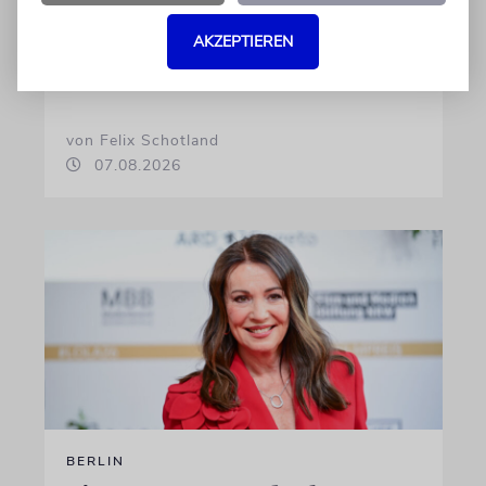
Gemeinde Köln, an WDR-
Programmdirektorin Andrea Schafarczyk
AKZEPTIEREN
gewandt. Wir dokumentieren das Schreiben
im Wortlaut
von Felix Schotland
07.08.2026
BERLIN