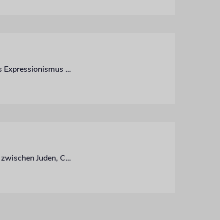
Eine Ausstellung in Berlin revidiert das bisherige Bild des Künstlers, der als Ikone des Expressionismus gilt
Der Martin-Gropius-Bau zeigt eine Ausstellung über den wissenschaftlichen Dialog zwischen Juden, Christen und Muslimen