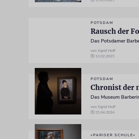
15.05.2025
POTSDAM
von Sigrid Hoff
13.02.2025
POTSDAM
Chronist der 
Das Museum Barberini
von Sigrid Hoff
25.04.2024
»PARISER SCHULE«