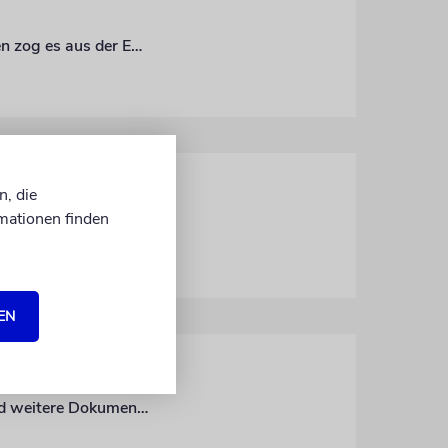
Ab 1900 entwickelte sich Paris zum Magneten für Europas Künstler. Auch viele Juden zog es aus der Enge ihrer Heimatländer an die Seine. Eine Schau in Berlin zeigt nun ihre prägende Rolle
n, die
mationen finden
Das Deutsche Historische Museum in Berlin thematisiert in einer Ausstellung die Nachkriegskarrieren von NS-Künstlern
EN
Die Schau »Unter dem Trauhimmel« im Centrum Judaicum zeigt zahlreiche Fotos und weitere Dokumente