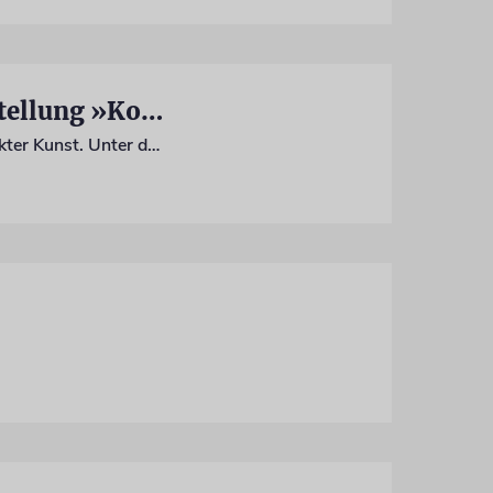
Rausch der Formen und Farben - Barberini zeigt Ausstellung »Kosmos Kandinsky«
Das Potsdamer Barberini-Museum zeigt ab Freitag eine neue Ausstellung zu abstrakter Kunst. Unter dem Titel »Kosmos Kandinsky. Geometrische Abstraktion im 20. Jahrhundert« werden 125 Werke gezeigt