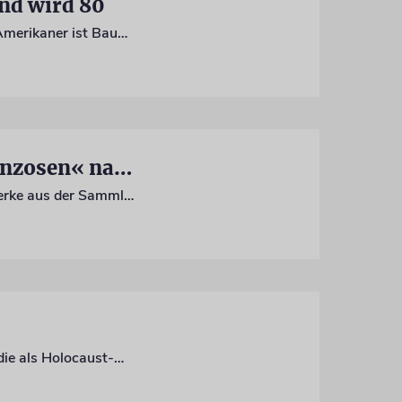
ind wird 80
Das Jüdische Museum Berlin, der Masterplan für Ground Zero in New York: Für den Amerikaner ist Bauen Teil der Erinnerungskultur
Das jüdische Sammlerpaar Bernstein brachte »die Franzosen« nach Berlin
Die Ausstellung »Berlin.Cosmopolite« in der Liebermann-Villa am Wannsee zeigt Werke aus der Sammlung von Felicie (1852-1908) und Carl (1842-1894) Bernstein
Nach dem Tod von Margot Friedländer trauert ganz Berlin um eine besondere Frau, die als Holocaust-Überlebende unermüdlich für Menschlichkeit eintrat. Bei ihrer Beisetzung nahmen hochrangige Gäste nun Abschied