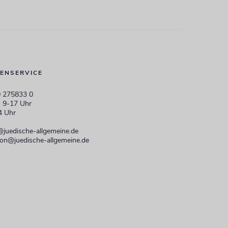
ENSERVICE
 275833 0
 9-17 Uhr
4 Uhr
@juedische-allgemeine.de
ion@juedische-allgemeine.de