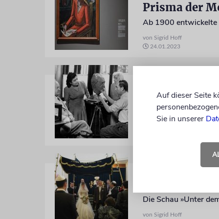
Prisma der M
von Sigrid Hoff
24.01.2023
»DIE GOTTBEGNADE
Kein Neubegi
Auf dieser Seite 
personenbezogene 
Sie in unserer
Dat
von Sigrid Hoff
27.08.2021
A
AUSSTELLUNG
Heiraten im J
von Sigrid Hoff