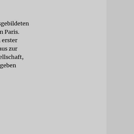
sgebildeten
n Paris.
 erster
aus zur
llschaft,
n geben