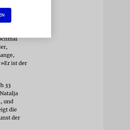
tod 1920 war
EN
nd
nochmal
er,
Lange,
»Er ist der
ch 33
Natalja
, und
igt die
unst der