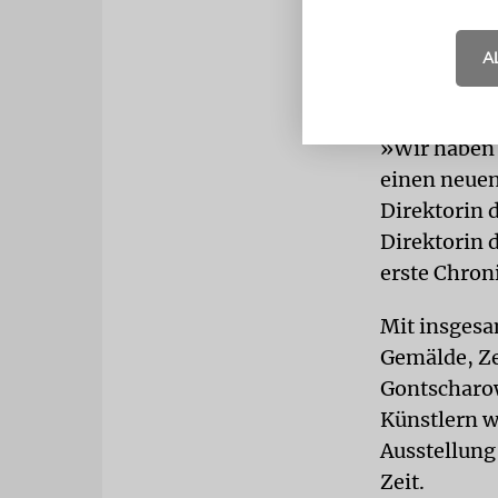
Der Nachruh
A
überlagert 
Trunkenbol
»Wir haben f
einen neuen 
Direktorin 
Direktorin d
erste Chron
Mit insgesa
Gemälde, Ze
Gontscharo
Künstlern w
Ausstellung
Zeit.