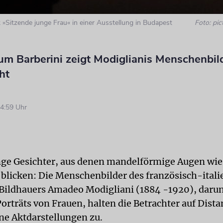
 »Sitzende junge Frau« in einer Ausstellung in Budapest
Foto: pic
m Barberini zeigt Modiglianis Menschenbild
ht
4:59 Uhr
ge Gesichter, aus denen mandelförmige Augen wi
e blicken: Die Menschenbilder des französisch-ital
Bildhauers Amadeo Modigliani (1884 -1920), darun
orträts von Frauen, halten die Betrachter auf Distan
ine Aktdarstellungen zu.