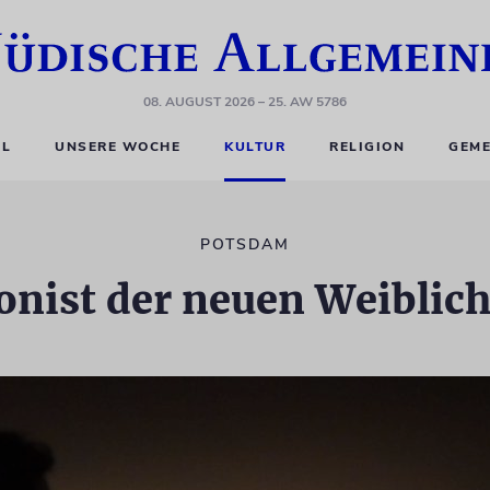
08. AUGUST 2026
– 25. AW 5786
EL
UNSERE WOCHE
KULTUR
RELIGION
GEME
POTSDAM
onist der neuen Weiblich