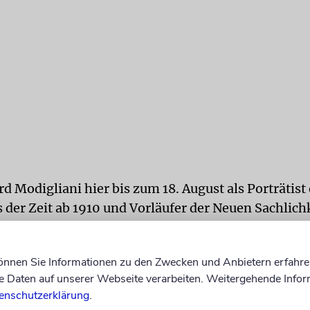
d Modigliani hier bis zum 18. August als Porträtist
 der Zeit ab 1910 und Vorläufer der Neuen Sachlich
der seine Modelle souverän und auf Augenhöhe mal
n Kooperation mit der Staatsgalerie Stuttgart entst
können Sie Informationen zu den Zwecken und Anbietern erfahre
tation hatte, bricht dabei bewusst mit Klischees.
Daten auf unserer Webseite verarbeiten. Weitergehende Infor
enschutzerklärung
.
ronist der Frauenemanzipation«