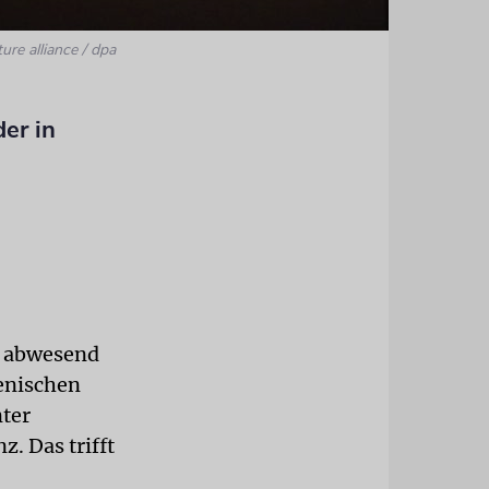
ture alliance / dpa
er in
e abwesend
ienischen
ter
z. Das trifft