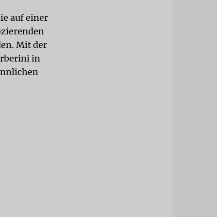
e auf einer
vozierenden
en. Mit der
berini in
ännlichen