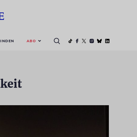
ABO
INDEN
keit