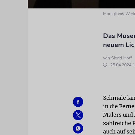
Modiglianis Werk
Das Museu
neuem Lic
von
Sigrid Hoff
25.04.2024 1
Schmale lan
in die Fern
Malers und 
zahlreiche P
auch auf se