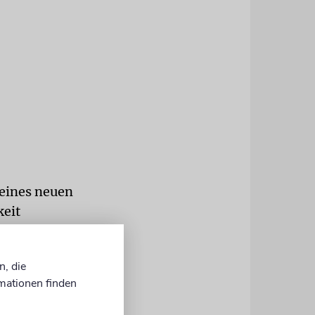
 eines neuen
keit
te. Die
and und dort
n, die
mationen finden