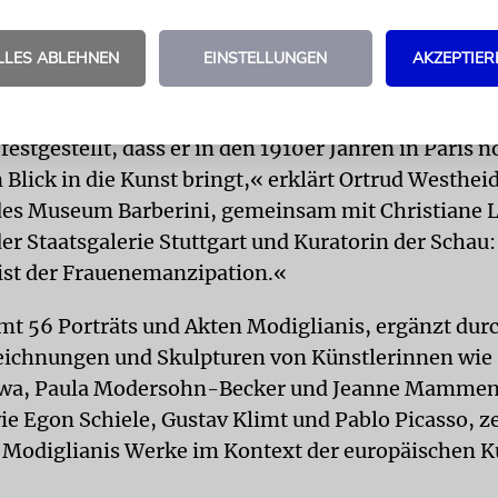
m des Künstlers nach seinem frühen Tuberkulose
LLES ABLEHNEN
EINSTELLUNGEN
AKZEPTIER
von Legenden, die ihn vor allem als Frauenhelden u
d sehen.
estgestellt, dass er in den 1910er Jahren in Paris 
Blick in die Kunst bringt,« erklärt Ortrud Westheid
des Museum Barberini, gemeinsam mit Christiane 
er Staatsgalerie Stuttgart und Kuratorin der Schau: 
ist der Frauenemanzipation.«
mt 56 Porträts und Akten Modiglianis, ergänzt dur
ichnungen und Skulpturen von Künstlerinnen wie 
wa, Paula Modersohn-Becker und Jeanne Mammen
ie Egon Schiele, Gustav Klimt und Pablo Picasso, ze
 Modiglianis Werke im Kontext der europäischen K