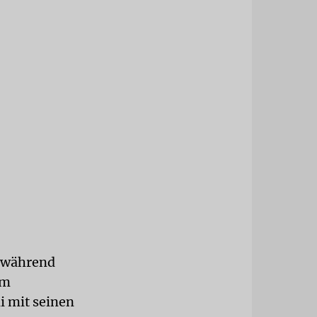
h während
am
i mit seinen