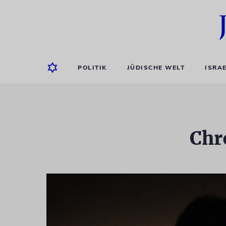
POLITIK
JÜDISCHE WELT
ISRA
Chr