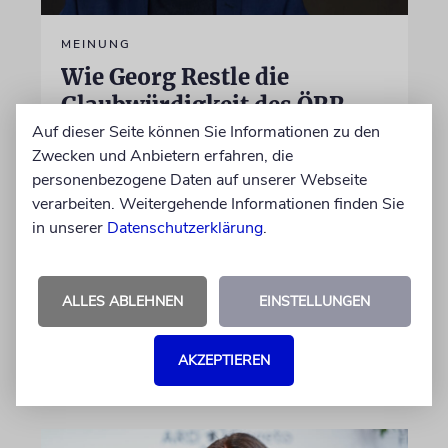
MEINUNG
Wie Georg Restle die
Glaubwürdigkeit des ÖRR
untergräbt
Auf dieser Seite können Sie Informationen zu den
Zwecken und Anbietern erfahren, die
Nach dem X-Post des Journalisten hat sich
personenbezogene Daten auf unserer Webseite
Felix Schotland, Vorstand der Synagogen-
verarbeiten. Weitergehende Informationen finden Sie
Gemeinde Köln, an WDR-
in unserer
Datenschutzerklärung
.
Programmdirektorin Andrea Schafarczyk
gewandt. Wir dokumentieren das Schreiben
im Wortlaut
ALLES ABLEHNEN
EINSTELLUNGEN
von Felix Schotland
AKZEPTIEREN
07.08.2026