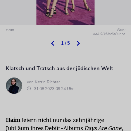
Haim
Foto:
IMAGO/MediaPunch
1 / 5
Klatsch und Tratsch aus der jüdischen Welt
von
Katrin Richter
31.08.2023 09:24 Uhr
Haim
feiern nicht nur das zehnjährige
Jubiläum ihres Debüt-Albums
Days Are Gone
,