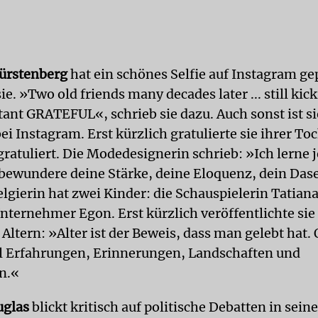
ürstenberg
hat ein schönes Selfie auf Instagram ge
ie. »Two old friends many decades later ... still kic
ant GRATEFUL«, schrieb sie dazu. Auch sonst ist si
i Instagram. Erst kürzlich gratulierte sie ihrer To
gratuliert. Die Modedesignerin schrieb: »Ich lerne 
h bewundere deine Stärke, deine Eloquenz, dein Das
lgie­rin hat zwei Kinder: die Schauspielerin Tatian
nternehmer Egon. Erst kürzlich veröffentlichte sie
tern: »Alter ist der Beweis, dass man gelebt hat. 
el Erfahrungen, Erinnerungen, Landschaften und
n.«
uglas
blickt kritisch auf politische Debatten in sein