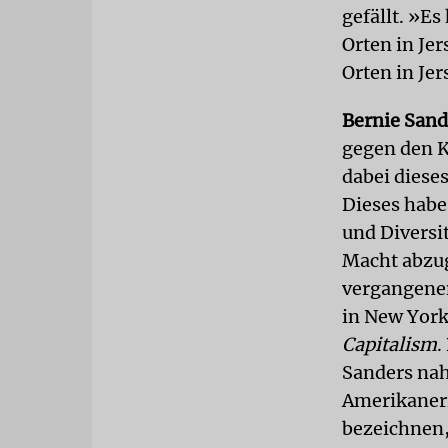
gefällt. »E
Orten in Je
Orten in Jer
Bernie Sand
gegen den Ka
dabei diese
Dieses habe
und Diversi
Macht abzug
vergangene
in New York.
Capitalism
.
Sanders nah
Amerikaneri
bezeichnen,