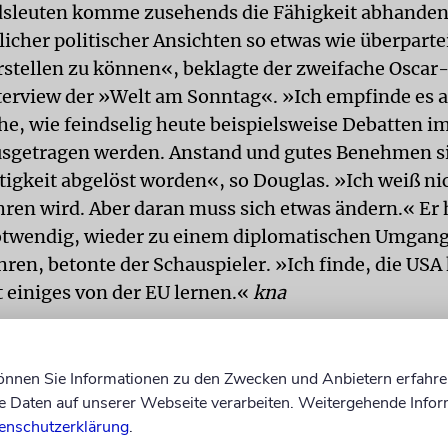
sleuten komme zusehends die Fähigkeit abhanden,
licher politischer Ansichten so etwas wie überparte
stellen zu können«, beklagte der zweifache Osca
terview der »Welt am Sonntag«. »Ich empfinde es a
he, wie feindselig heute beispielsweise Debatten i
sgetragen werden. Anstand und gutes Benehmen s
tigkeit abgelöst worden«, so Douglas. »Ich weiß ni
hren wird. Aber daran muss sich etwas ändern.« Er h
otwendig, wieder zu einem diplomatischen Umgan
ren, betonte der Schauspieler. »Ich finde, die USA
t einiges von der EU lernen.«
kna
ovny
hat in der amerikanischen TV-Serie
Finding Y
eine Familie erfahren. Moshe, sein Großvater
können Sie Informationen zu den Zwecken und Anbietern erfahre
rseits, wurde in Berdytschiw in der heutigen Ukrai
Daten auf unserer Webseite verarbeiten. Weitergehende Infor
USA, wo er als Reporter bei einer jiddischen Zeitung
enschutzerklärung
.