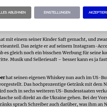
nen Namen als Dichter machte. Duchovny lernte ihn
 der Großvater starb, als David noch ein kleines K
LLES ABLEHNEN
EINSTELLUNGEN
AKZEPTIER
traurig, dass ich ihn nie getroffen habe.« Außerde
 dass diese Menschen, die er nur aus Erzählungen 
eben hatten«.
at mit einem seiner Kinder Saft gemacht, und zwar
rieanteil. Das zeigte er auf seinem Instagram-Acc
b es gleich noch ein bisschen Werbung für seine
itte. Musik und Selleriesaft – besser kann es ja fast
ber
hat seinen eigenen Whiskey nun auch im US-Bu
vorgestellt. Das hochprozentige Getränk mit dem
ird noch in sechs weiteren US-Bundesstaaten verka
lasche soll direkt an die Ukraine gehen. Bei der Vor
tränks sprach Schreiber auch darüber, was ihm an 