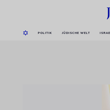
POLITIK
JÜDISCHE WELT
ISRA