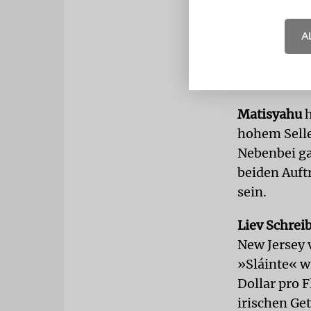
und sich ei
kennen, weil
A
macht mich 
er langsam,
richtiges L
Matisyahu
h
hohem Selle
Nebenbei ga
beiden Auftr
sein.
Liev Schrei
New Jersey 
»Sláinte« w
Dollar pro F
irischen Ge