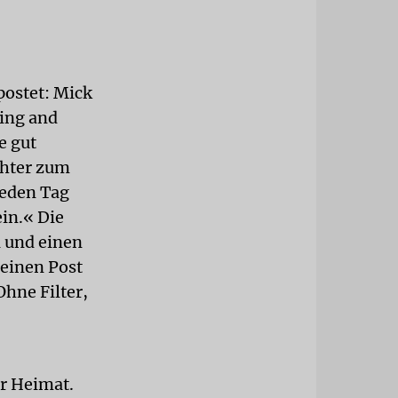
postet: Mick
king and
e gut
chter zum
jeden Tag
ein.« Die
a und einen
 einen Post
Ohne Filter,
er Heimat.