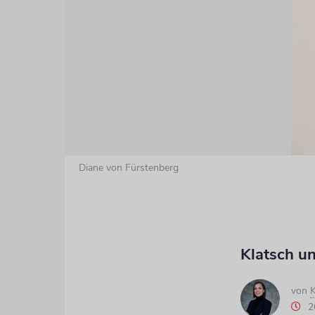
Diane von Fürstenberg
Klatsch un
von
K
2