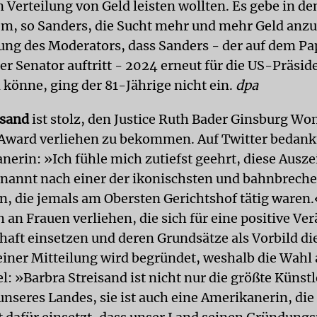
 Verteilung von Geld leisten wollten. Es gebe in de
m, so Sanders, die Sucht mehr und mehr Geld anzu
ng des Moderators, dass Sanders - der auf dem Pap
r Senator auftritt - 2024 erneut für die US-Präsid
 könne, ging der 81-Jährige nicht ein.
dpa
isand
ist stolz, den Justice Ruth Bader Ginsburg Wo
Award verliehen zu bekommen. Auf Twitter bedankt
erin: »Ich fühle mich zutiefst geehrt, diese Ausz
enannt nach einer der ikonischsten und bahnbrech
n, die jemals am Obersten Gerichtshof tätig waren
h an Frauen verliehen, die sich für eine positive V
chaft einsetzen und deren Grundsätze als Vorbild d
einer Mitteilung wird begründet, weshalb die Wahl 
el: »Barbra Streisand ist nicht nur die größte Künstl
nseres Landes, sie ist auch eine Amerikanerin, die