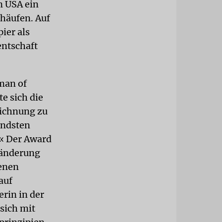
n USA ein
häufen. Auf
ier als
entschaft
man of
e sich die
eichnung zu
endsten
.« Der Award
eränderung
ienen
auf
erin in der
 sich mit