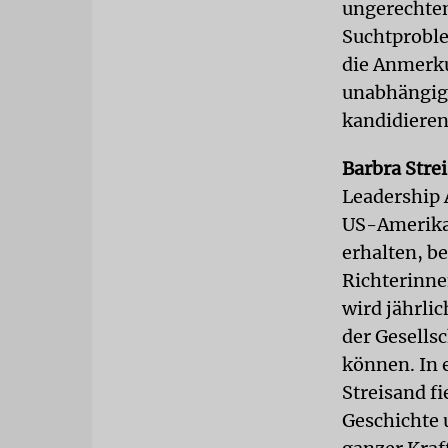
ungerechten
Suchtproble
die Anmerku
unabhängige
kandidieren
Barbra Stre
Leadership 
US-Amerikan
erhalten, b
Richterinne
wird jährlic
der Gesells
können. In 
Streisand fi
Geschichte u