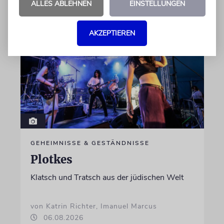
ALLES ABLEHNEN
EINSTELLUNGEN
07.08.2026
AKZEPTIEREN
GEHEIMNISSE & GESTÄNDNISSE
Plotkes
Klatsch und Tratsch aus der jüdischen Welt
von Katrin Richter, Imanuel Marcus
06.08.2026