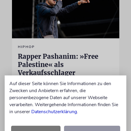
HIPHOP
Rapper Pashanim: »Free
Palestine« als
Verkaufsschlager
Auf seinem neuen Album »Lounge Musik«
Auf dieser Seite können Sie Informationen zu den
rappt der Berliner Musiker Pashanim
Zwecken und Anbietern erfahren, die
wiederholt über den Israel-Palästina-Konflikt –
personenbezogene Daten auf unserer Webseite
Kokettieren mit dem palästinensischen
verarbeiten. Weitergehende Informationen finden Sie
Terrorismus inklusive
in unserer
Datenschutzerklärung
.
von Lennart Wilsch