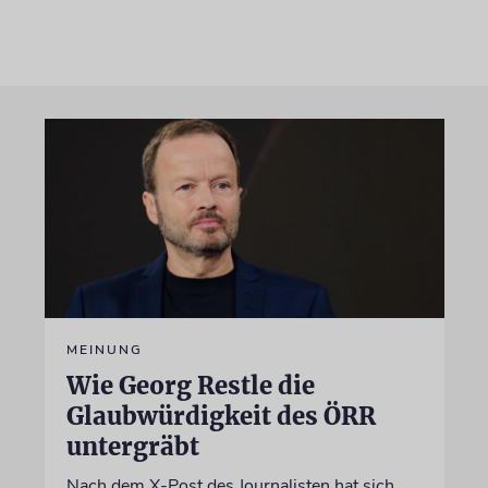
MEINUNG
Wie Georg Restle die
Glaubwürdigkeit des ÖRR
untergräbt
Nach dem X-Post des Journalisten hat sich