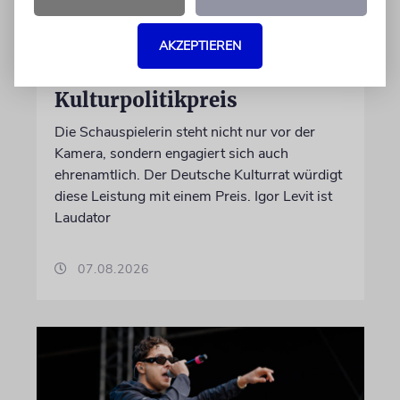
BERLIN
Einsatz gegen Judenhass:
AKZEPTIEREN
Iris Berben erhält Deutschen
Kulturpolitikpreis
Die Schauspielerin steht nicht nur vor der
Kamera, sondern engagiert sich auch
ehrenamtlich. Der Deutsche Kulturrat würdigt
diese Leistung mit einem Preis. Igor Levit ist
Laudator
07.08.2026