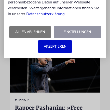
personenbezogene Daten auf unserer Webseite
ehrenamtlich. Der Deutsche Kulturrat würdigt
verarbeiten. Weitergehende Informationen finden Sie
diese Leistung mit einem Preis. Igor Levit ist
in unserer
Datenschutzerklärung
.
Laudator
07.08.2026
ALLES ABLEHNEN
EINSTELLUNGEN
AKZEPTIEREN
HIPHOP
Rapper Pashanim: »Free