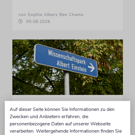
von Sophie Albers Ben Chamo
05.08.2026
POTSDAM
Auf dieser Seite können Sie Informationen zu den
Forschung zu NS-Geschichte
Zwecken und Anbietern erfahren, die
von Naturwissenschaften
personenbezogene Daten auf unserer Webseite
verarbeiten. Weitergehende Informationen finden Sie
International bekannte Forschungsinstitute