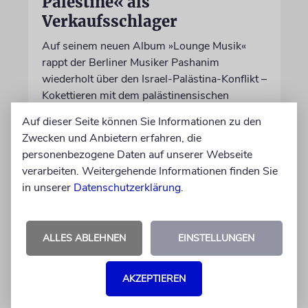
Palestine« als
Verkaufsschlager
Auf seinem neuen Album »Lounge Musik«
rappt der Berliner Musiker Pashanim
wiederholt über den Israel-Palästina-Konflikt –
Kokettieren mit dem palästinensischen
Terrorismus inklusive
Auf dieser Seite können Sie Informationen zu den
Zwecken und Anbietern erfahren, die
von Lennart Wilsch
personenbezogene Daten auf unserer Webseite
07.08.2026
verarbeiten. Weitergehende Informationen finden Sie
in unserer
Datenschutzerklärung
.
ALLES ABLEHNEN
EINSTELLUNGEN
AKZEPTIEREN