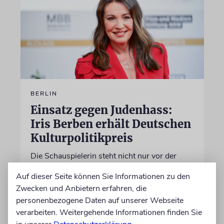
BERLIN
Einsatz gegen Judenhass:
Iris Berben erhält Deutschen
Kulturpolitikpreis
Die Schauspielerin steht nicht nur vor der
Kamera, sondern engagiert sich auch
Auf dieser Seite können Sie Informationen zu den
ehrenamtlich. Der Deutsche Kulturrat würdigt
Zwecken und Anbietern erfahren, die
diese Leistung mit einem Preis. Igor Levit ist
personenbezogene Daten auf unserer Webseite
Laudator
verarbeiten. Weitergehende Informationen finden Sie