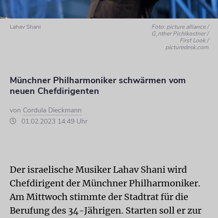
Lahav Shani
Foto: picture alliance /
G¸nther Pichlkostner /
First Look /
picturedesk.com
Münchner Philharmoniker schwärmen vom
neuen Chefdirigenten
von
Cordula Dieckmann
01.02.2023 14:49 Uhr
Der israelische Musiker Lahav Shani wird
Chefdirigent der Münchner Philharmoniker.
Am Mittwoch stimmte der Stadtrat für die
Berufung des 34-Jährigen. Starten soll er zur