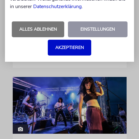
Auf seinem neuen Album »Lounge Musik«
in unserer
Datenschutzerklärung
.
rappt der Berliner Musiker Pashanim
wiederholt über den Israel-Palästina-Konflikt –
Kokettieren mit dem palästinensischen
ALLES ABLEHNEN
EINSTELLUNGEN
Terrorismus inklusive
AKZEPTIEREN
von Lennart Wilsch
07.08.2026