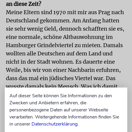
an diese Zeit?
Meine Eltern sind 1970 mit mir aus Prag nach
Deutschland gekommen. Am Anfang hatten
sie sehr wenig Geld, dennoch schafften sie es,
eine normale, schöne Altbauwohnung im
Hamburger Grindelviertel zu mieten. Damals
wollten alle Deutschen auf dem Land und
nicht in der Stadt wohnen. Es dauerte eine
Weile, bis wir von einer Nachbarin erfuhren,
dass das mal ein jüdisches Viertel war. Das
wusste damals kein Mensch. Was ich damit
sagen will: Nicht nur Juden waren zu der Zeit
Auf dieser Seite können Sie Informationen zu den
ausgelöscht in Deutschland, sondern auch
Zwecken und Anbietern erfahren, die
personenbezogene Daten auf unserer Webseite
ihre Geschichte.
verarbeiten. Weitergehende Informationen finden Sie
in unserer
Datenschutzerklärung
.
Haben Sie Antisemitismus erlebt?