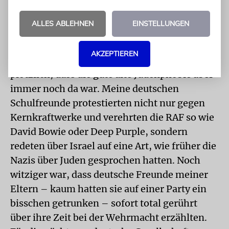
Die meisten der zu dieser Zeit hier lebenden
30.000 Juden bewegten sich in einer
ALLES ABLEHNEN
EINSTELLUNGEN
Parallelwelt. Juden waren nicht als Menschen,
sondern nur als Namen auf Gedenktafeln
AKZEPTIEREN
präsent. Mit 15, 16 Jahren merkte ich
plötzlich, dass die gute alte Judenphobie aber
immer noch da war. Meine deutschen
Schulfreunde protestierten nicht nur gegen
Kernkraftwerke und verehrten die RAF so wie
David Bowie oder Deep Purple, sondern
redeten über Israel auf eine Art, wie früher die
Nazis über Juden gesprochen hatten. Noch
witziger war, dass deutsche Freunde meiner
Eltern – kaum hatten sie auf einer Party ein
bisschen getrunken – sofort total gerührt
über ihre Zeit bei der Wehrmacht erzählten.