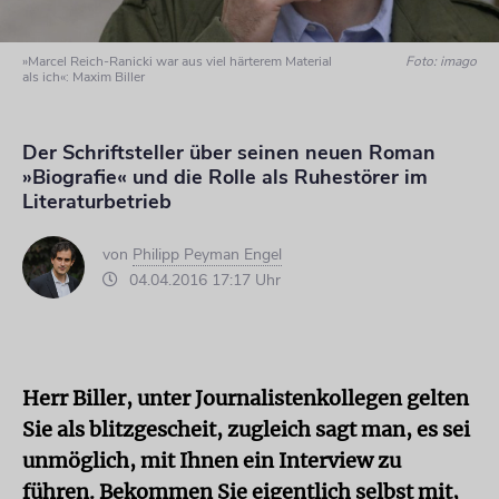
»Marcel Reich-Ranicki war aus viel härterem Material
Foto: imago
als ich«: Maxim Biller
Der Schriftsteller über seinen neuen Roman
»Biografie« und die Rolle als Ruhestörer im
Literaturbetrieb
von
Philipp Peyman Engel
04.04.2016 17:17 Uhr
Herr Biller, unter Journalistenkollegen gelten
Sie als blitzgescheit, zugleich sagt man, es sei
unmöglich, mit Ihnen ein Interview zu
führen. Bekommen Sie eigentlich selbst mit,