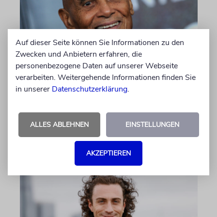
Auf dieser Seite können Sie Informationen zu den
Zwecken und Anbietern erfahren, die
personenbezogene Daten auf unserer Webseite
GEHEIMNISSE & GESTÄNDNISSE
verarbeiten. Weitergehende Informationen finden Sie
Plotkes
in unserer
Datenschutzerklärung
.
Klatsch und Tratsch aus der jüdischen Welt
ALLES ABLEHNEN
EINSTELLUNGEN
von Katrin Richter, Imanuel Marcus
06.08.2026
AKZEPTIEREN