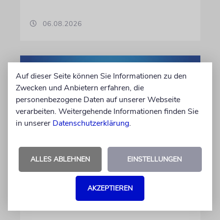
06.08.2026
Auf dieser Seite können Sie Informationen zu den
Zwecken und Anbietern erfahren, die
personenbezogene Daten auf unserer Webseite
verarbeiten. Weitergehende Informationen finden Sie
in unserer
Datenschutzerklärung
.
ALLES ABLEHNEN
EINSTELLUNGEN
KULTURKOLUMNE
Es gibt keine blöden Fragen
AKZEPTIEREN
Die schmerzhafte Erinnerung an eine
Gerechte