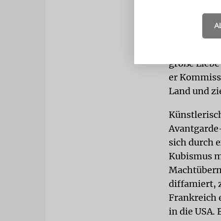
Aufenthalts 
französisch
A
nicht wiede
ausgebrochen
große Liebe
er Kommissa
Land und zie
Künstlerisc
Avantgarde-
sich durch 
Kubismus mi
Machtüberna
diffamiert, 
Frankreich 
in die USA. 