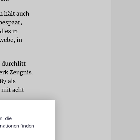
n hält auch
bespaar,
lles in
webe, in
 durchlitt
erk Zeugnis.
87 als
 mit acht
n, die
mationen finden
ert Kunst in
eines Paris-