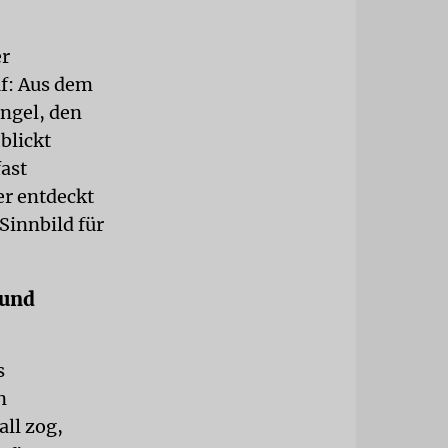
er
uf: Aus dem
ngel, den
blickt
fast
er entdeckt
Sinnbild für
 und
s
n
all zog,