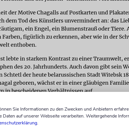
heit der Motive Chagalls auf Postkarten und Plakate
ch dem Tod des Künstlers unvermindert an: das Lie
räutigam, ein Engel, ein Blumenstrauß oder Tiere. A
 Farben, figürlich zu erkennen, aber wie in der Sch
welt enthoben.
st lebte in starkem Kontrast zu einer Traumwelt, er
ophen des 20. Jahrhunderts. Auch davon gibt sein W
n Schtetl der heute belarussischen Stadt Witebsk 18
agal geboren, wächst er in einer gläubigen Familie
n in bescheidenen Verhältnissen auf.
dischen Schtetl über St. Petersburg nach Paris
können Sie Informationen zu den Zwecken und Anbietern erfahre
Daten auf unserer Webseite verarbeiten. Weitergehende Infor
ugendlicher nimmt Chagall Malunterricht und studi
enschutzerklärung
.
en russischen Hauptstadt St. Petersburg. Während 