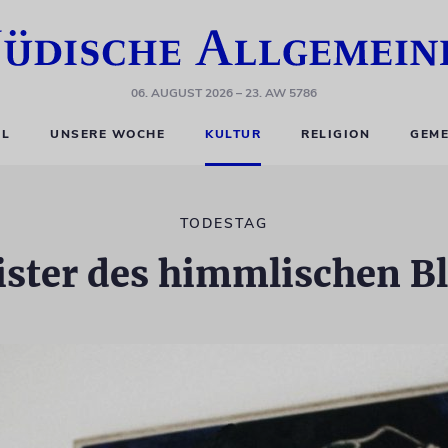
06. AUGUST 2026
– 23. AW 5786
EL
UNSERE WOCHE
KULTUR
RELIGION
GEME
TODESTAG
ster des himmlischen B