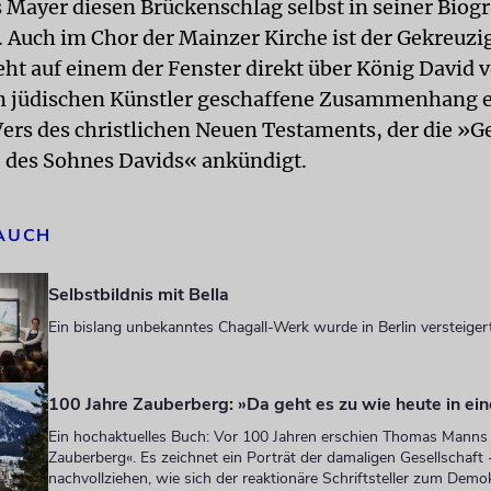
 Mayer diesen Brückenschlag selbst in seiner Biogr
. Auch im Chor der Mainzer Kirche ist der Gekreuzi
eht auf einem der Fenster direkt über König David v
 jüdischen Künstler geschaffene Zusammenhang e
Vers des christlichen Neuen Testaments, der die »G
i, des Sohnes Davids« ankündigt.
 AUCH
Selbstbildnis mit Bella
Ein bislang unbekanntes Chagall-Werk wurde in Berlin versteiger
100 Jahre Zauberberg: »Da geht es zu wie heute in ei
Ein hochaktuelles Buch: Vor 100 Jahren erschien Thomas Mann
Zauberberg«. Es zeichnet ein Porträt der damaligen Gesellschaft 
nachvollziehen, wie sich der reaktionäre Schriftsteller zum Dem