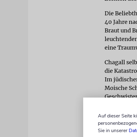
Die Beliebt
40 Jahre na
Braut und B
leuchtenden
eine Traum
Chagall selb
die Katastr
Im jüdische
Moische Sch
Geschwister
Aus dem jü
Auf dieser Seite 
personenbezogene 
Schon als J
Sie in unserer
Dat
der damalig