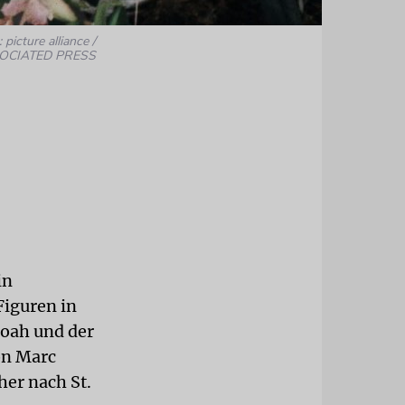
 picture alliance /
OCIATED PRESS
in
Figuren in
Noah und der
on Marc
her nach St.