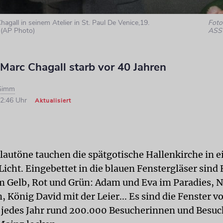
agall in seinem Atelier in St. Paul De Venice,19.
Foto:
(AP Photo)
ASS
Marc Chagall starb vor 40 Jahren
-Gimm
12:46 Uhr
Aktualisiert
lautöne tauchen die spätgotische Hallenkirche in e
icht. Eingebettet in die blauen Fenstergläser sind 
 Gelb, Rot und Grün: Adam und Eva im Paradies, 
 König David mit der Leier... Es sind die Fenster v
e jedes Jahr rund 200.000 Besucherinnen und Besuc