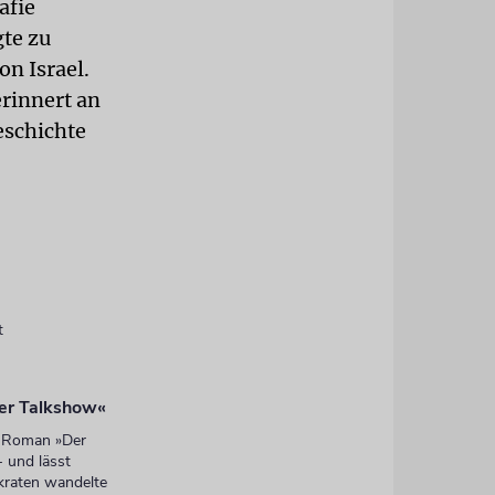
afie
gte zu
on Israel.
rinnert an
eschichte
t
ner Talkshow«
s Roman »Der
- und lässt
okraten wandelte