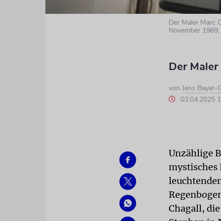
Der Maler Marc Ch
November 1969. 
Der Maler 
von
Jens Bayer
03.04.2025 
Unzählige B
mystisches L
leuchtendem
Regenbogen,
Chagall, di