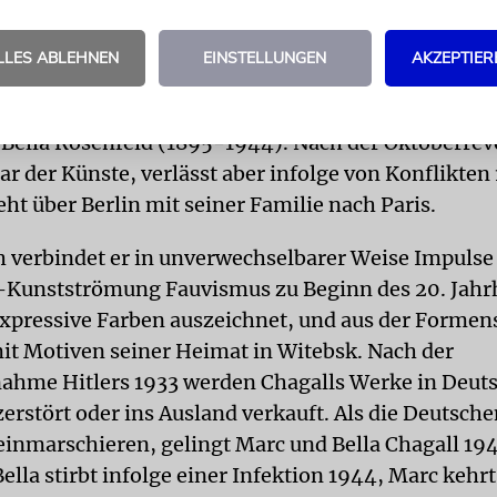
1911 bis 1914 saugt er die künstlerischen Aufbrüche
en Avantgarde auf. Doch von einem Heimatbesuch 
LLES ABLEHNEN
EINSTELLUNGEN
AKZEPTIER
r nach Paris zurückkehren: Der Erste Weltkrieg ist
. Das Glück erlebt Chagall im Privaten, 1915 heirat
 Bella Rosenfeld (1895-1944). Nach der Oktoberrev
r der Künste, verlässt aber infolge von Konflikten
ht über Berlin mit seiner Familie nach Paris.
h verbindet er in unverwechselbarer Weise Impulse
Kunstströmung Fauvismus zu Beginn des 20. Jahrh
expressive Farben auszeichnet, und aus der Formen
t Motiven seiner Heimat in Witebsk. Nach der
hme Hitlers 1933 werden Chagalls Werke in Deut
zerstört oder ins Ausland verkauft. Als die Deutsche
einmarschieren, gelingt Marc und Bella Chagall 194
Bella stirbt infolge einer Infektion 1944, Marc kehr