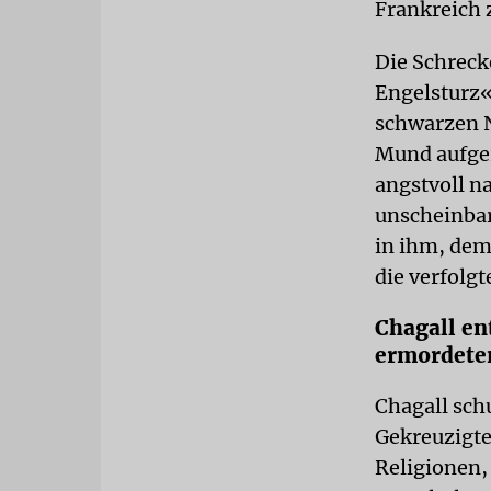
Frankreich 
Die Schreck
Engelsturz«
schwarzen N
Mund aufger
angstvoll na
unscheinbar
in ihm, dem
die verfolg
Chagall en
ermordeten
Chagall sch
Gekreuzigte
Religionen,