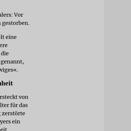
lers: Vor
n gestorben.
lt eine
ere
 die
 genannt,
wiges«.
nheit
rsteckt von
ter für das
 zerstörte
yers ein
eit.