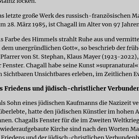
Mainz locken.
as letzte große Werk des russisch-französischen Ma
am 28. März 1985, ist Chagall im Alter von 97 Jahre
ls Farbe des Himmels strahlt Ruhe aus und vermitte
dem unergründlichen Gott«, so beschrieb der früh
 Pfarrer von St. Stephan, Klaus Mayer (1923-2022),
 Fenster. Chagall habe seine Kunst »supranatural«
im Sichtbaren Unsichtbares erleben, im Zeitlichen E
s Friedens und jüdisch-christlicher Verbunde
als Sohn eines jüdischen Kaufmanns die Nazizeit ve
überlebte, hatte den jüdischen Künstler im hohen Al
en. Chagalls Fenster für die im Zweiten Weltkrieg
wiederaufgebaute Kirche sind nach den Worten Ma
 Friedens und der jüdisch-christlichen Verbundenh