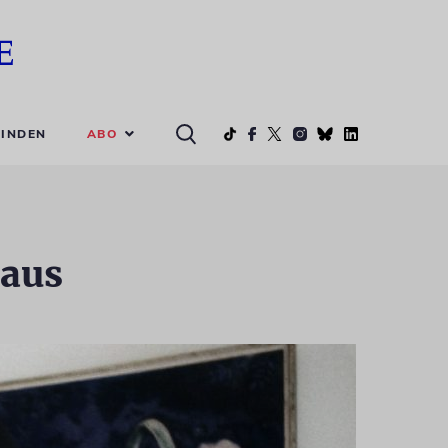
ABO
INDEN
laus