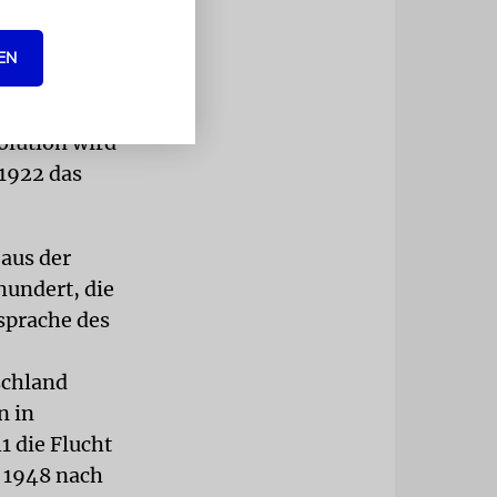
 der
kann er
EN
et er seine
olution wird
 1922 das
 aus der
undert, die
sprache des
schland
n in
1 die Flucht
t 1948 nach