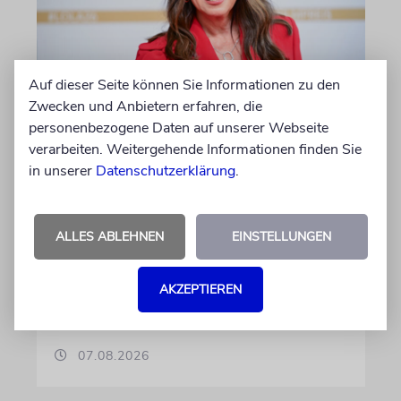
Auf dieser Seite können Sie Informationen zu den
Zwecken und Anbietern erfahren, die
BERLIN
personenbezogene Daten auf unserer Webseite
Einsatz gegen Judenhass:
verarbeiten. Weitergehende Informationen finden Sie
Iris Berben erhält Deutschen
in unserer
Datenschutzerklärung
.
Kulturpolitikpreis
Die Schauspielerin steht nicht nur vor der
ALLES ABLEHNEN
EINSTELLUNGEN
Kamera, sondern engagiert sich auch
ehrenamtlich. Der Deutsche Kulturrat würdigt
diese Leistung mit einem Preis. Igor Levit ist
AKZEPTIEREN
Laudator
07.08.2026