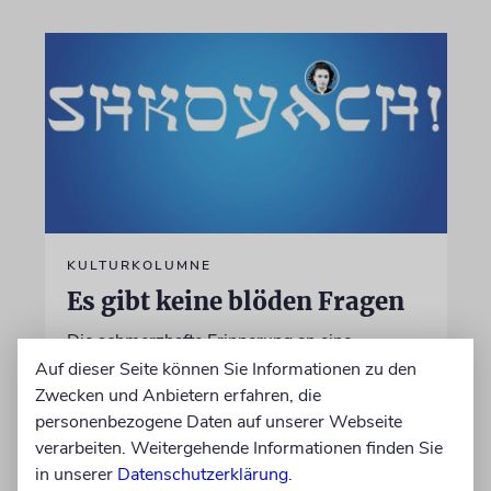
KULTURKOLUMNE
Es gibt keine blöden Fragen
Die schmerzhafte Erinnerung an eine
Gerechte
Auf dieser Seite können Sie Informationen zu den
Zwecken und Anbietern erfahren, die
personenbezogene Daten auf unserer Webseite
von Laura Cazés
verarbeiten. Weitergehende Informationen finden Sie
06.08.2026
in unserer
Datenschutzerklärung
.