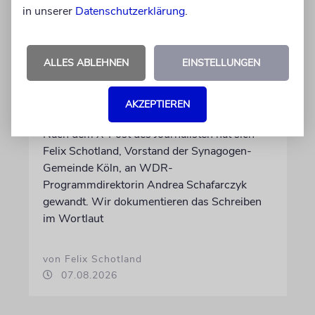
in unserer
Datenschutzerklärung
.
MEINUNG
ALLES ABLEHNEN
EINSTELLUNGEN
Wie Georg Restle die
Glaubwürdigkeit des ÖRR
AKZEPTIEREN
untergräbt
Nach dem X-Post des Journalisten hat sich
Felix Schotland, Vorstand der Synagogen-
Gemeinde Köln, an WDR-
Programmdirektorin Andrea Schafarczyk
gewandt. Wir dokumentieren das Schreiben
im Wortlaut
von Felix Schotland
07.08.2026