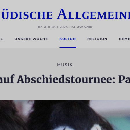
07. AUGUST 2026
– 24. AW 5786
EL
UNSERE WOCHE
KULTUR
RELIGION
GEME
MUSIK
uf Abschiedstournee: Pau