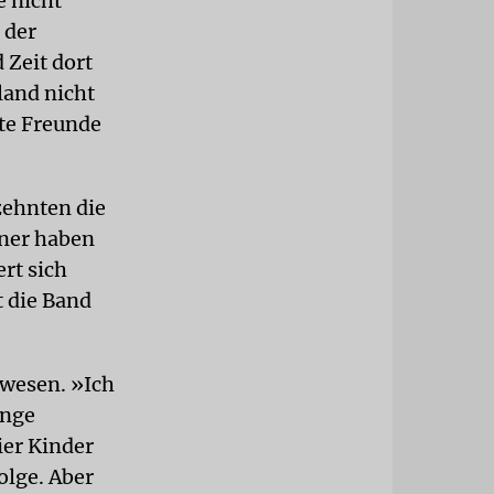
e nicht
 der
 Zeit dort
land nicht
ute Freunde
zehnten die
nner haben
rt sich
t die Band
ewesen. »Ich
inge
ier Kinder
olge. Aber