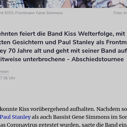
.) mit KISS-Frontmann Gene Simmons
Foto: 
ehnten feiert die Band Kiss Welterfolge, mit
ten Gesichtern und Paul Stanley als Frontma
ey 70 Jahre alt und geht mit seiner Band au
eitweise unterbrochene - Abschiedstournee
rsten
7:36 Uhr
 konnte Kiss vorübergehend aufhalten. Nachdem s
Paul Stanley
als auch Bassist Gene Simmons im S
das Coronavirus getestet wurden, sagte die Band ein