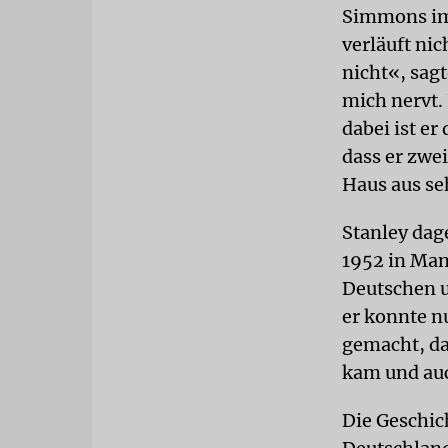
Simmons imm
verläuft ni
nicht«, sag
mich nervt. 
dabei ist e
dass er zwe
Haus aus se
Stanley dag
1952 in Man
Deutschen u
er konnte n
gemacht, da
kam und auc
Die Geschic