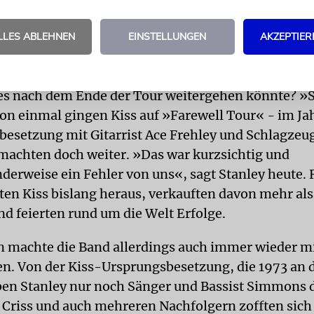
tur. »Wenn wir in Turnschuhen und Jeans auf der
en, könnten wir auch mit 90 noch Rock’n’Roll spie
LLES ABLEHNEN
EINSTELLUNGEN
AKZEPTIER
, ein 50 Pfund schweres Kostüm anzulegen, damit
 und es einfach aussehen zu lassen.«
es nach dem Ende der Tour weitergehen könnte? »
on einmal gingen Kiss auf »Farewell Tour« - im Ja
lbesetzung mit Gitarrist Ace Frehley und Schlagzeu
 machten doch weiter. »Das war kurzsichtig und
derweise ein Fehler von uns«, sagt Stanley heute.
ten Kiss bislang heraus, verkauften davon mehr als
nd feierten rund um die Welt Erfolge.
n machte die Band allerdings auch immer wieder mi
ten. Von der Kiss-Ursprungsbesetzung, die 1973 an 
eben Stanley nur noch Sänger und Bassist Simmons d
 Criss und auch mehreren Nachfolgern zofften sich