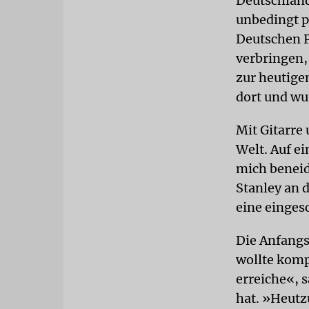
Deutschland,
unbedingt p
Deutschen P
verbringen,
zur heutige
dort und w
Mit Gitarre
Welt. Auf e
mich beneid
Stanley an 
eine einges
Die Anfangs
wollte komp
erreiche«, s
hat. »Heutz