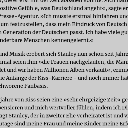
 die er erst mit der Zeit abbauen konnte. »Ich hatt
ositive Gefühle, was Deutschland angeht«, sagte er
resse-Agentur. »Ich musste erstmal hinfahren und
 um festzustellen, dass mein Eindruck von Deutsch
n Generation der Deutschen passt. Ich habe viele g
underbare Menschen kennengelernt.«
 und Musik erobert sich Stanley nun schon seit Jahr
inmal seien ihm »die Frauen nachgelaufen, die Mä
et und wir haben Millionen Alben verkauft«, erinne
die Anfänge der Kiss-Karriere - und noch immer ha
chworene Fanbasis.
jahre von Kiss seien eine »sehr ehrgeizige Zeit« g
ensieren und mich wertvoller fühlen, indem ich D
agt Stanley, der in zweiter Ehe verheiratet ist und v
utage sind meine Frau und meine Kinder meine Erf