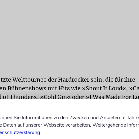
letzte Welttournee der Hardrocker sein, die für ihre
en Bühnenshows mit Hits wie »Shout It Loud«, »Ca
 of Thunder«, »Cold Gin« oder »I Was Made For L
warz-weißes Make-up berühmt sind. »Wir können 
, das ist körperlich unmöglich«, sagte Stanley, der
können Sie Informationen zu den Zwecken und Anbietern erfahre
child«-Make-Up mit kalkweißem Gesicht, knallro
Daten auf unserer Webseite verarbeiten. Weitergehende Infor
rechte Auge einen schwarzen Stern trägt, jüngst d
enschutzerklärung
.