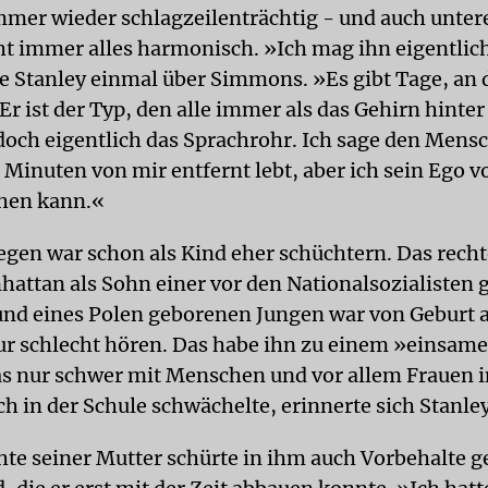
er wieder schlagzeilenträchtig - und auch unter
cht immer alles harmonisch. »Ich mag ihn eigentlic
te Stanley einmal über Simmons. »Es gibt Tage, an 
Er ist der Typ, den alle immer als das Gehirn hinter
r doch eigentlich das Sprachrohr. Ich sage den Men
i Minuten von mir entfernt lebt, aber ich sein Ego
hen kann.«
egen war schon als Kind eher schüchtern. Das recht
hattan als Sohn einer vor den Nationalsozialisten
nd eines Polen geborenen Jungen war von Geburt a
ur schlecht hören. Das habe ihn zu einem »einsam
s nur schwer mit Menschen und vor allem Frauen i
h in der Schule schwächelte, erinnerte sich Stanley
hte seiner Mutter schürte in ihm auch Vorbehalte 