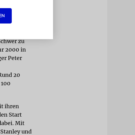
 Bühne
len. Aber
EN
Schwer zu
hr 2000 in
ger Peter
 Rund 20
 100
t ihren
den Start
abei. Mit
 Stanley und