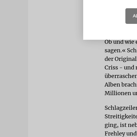
Presse-Agen
stehen würd
A
versuch mal
rumzurennen
Ob und wie 
sagen.« Sch
der Origina
Criss - und
überraschen
Alben brach
Millionen u
Schlagzeile
Streitigkei
ging, ist n
Frehley und