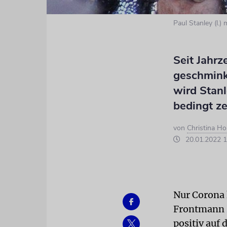
Paul Stanley (l
Seit Jahrz
geschmink
wird Stanl
bedingt z
von
Christina Ho
20.01.2022 1
Nur Corona
Frontmann
positiv auf 