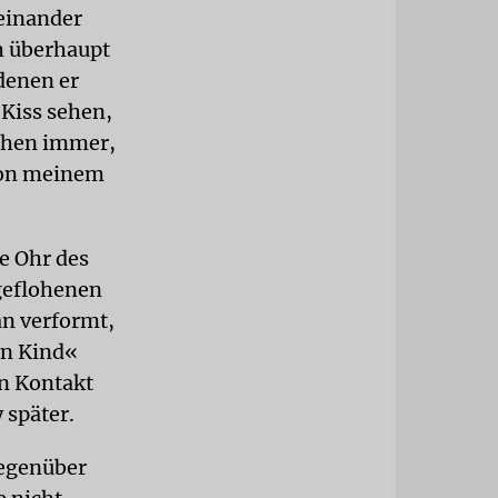
einander
h überhaupt
denen er
 Kiss sehen,
schen immer,
 von meinem
e Ohr des
 geflohenen
n verformt,
en Kind«
n Kontakt
 später.
gegenüber