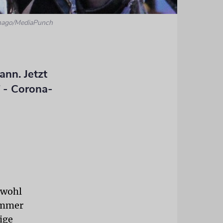
imago/MediaPunch
nn. Jetzt
f - Corona-
owohl
ommer
ige