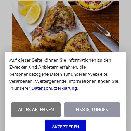
Auf dieser Seite können Sie Informationen zu den
AUFGEGABELT
Zwecken und Anbietern erfahren, die
Zitronen-Zaatar-Hühnchen
personenbezogene Daten auf unserer Webseite
verarbeiten. Weitergehende Informationen finden Sie
Rezepte und Leckeres
in unserer
Datenschutzerklärung
.
09.08.2026
ALLES ABLEHNEN
EINSTELLUNGEN
AKZEPTIEREN