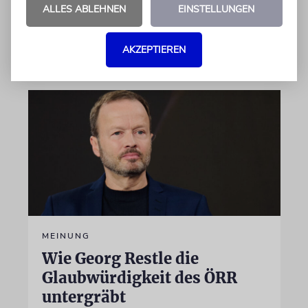
Rezepte und Leckeres
ALLES ABLEHNEN
EINSTELLUNGEN
09.08.2026
AKZEPTIEREN
MEINUNG
Wie Georg Restle die
Glaubwürdigkeit des ÖRR
untergräbt