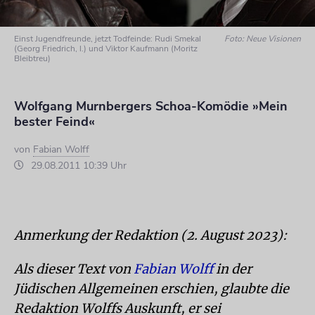
Einst Jugendfreunde, jetzt Todfeinde: Rudi Smekal
Foto: Neue Visionen
(Georg Friedrich, l.) und Viktor Kaufmann (Moritz
Bleibtreu)
Wolfgang Murnbergers Schoa-Komödie »Mein
bester Feind«
von
Fabian Wolff
29.08.2011 10:39 Uhr
Anmerkung der Redaktion (2. August 2023):
Als dieser Text von
Fabian Wolff
in der
Jüdischen Allgemeinen erschien, glaubte die
Redaktion Wolffs Auskunft, er sei