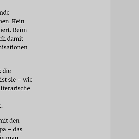
ande
nen. Kein
iert. Beim
ich damit
nisationen
 die
ist sie – wie
literarische
.
mit den
pa – das
die man