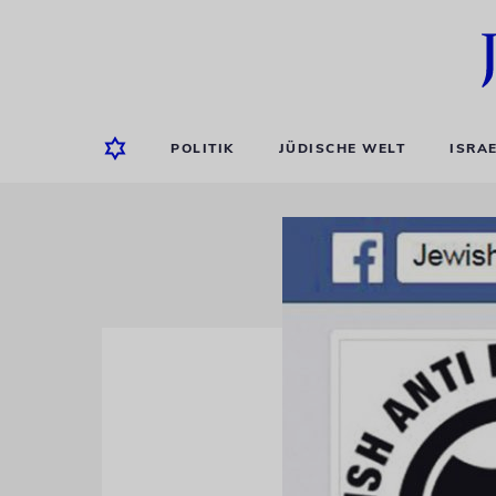
POLITIK
JÜDISCHE WELT
ISRA