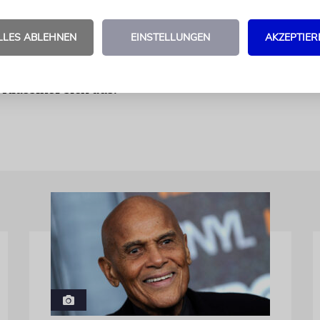
gels haben übrigens die »Jüdische Antifaschistisc
ausgeahnt. Im
Kommunistischen Manifest
verspott
LLES ABLEHNEN
EINSTELLUNGEN
AKZEPTIER
ihre »unbeholfenen Schulübungen so ernst und feier
so marktschreierisch ausposaunen«. Mit linken S
Klassiker sich aus.