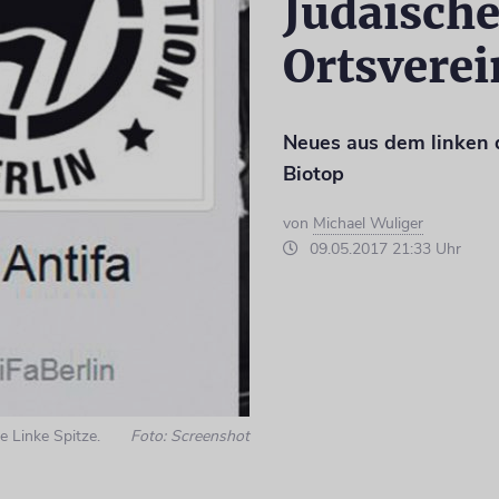
Judäische
Ortsverei
Neues aus dem linken 
Biotop
von
Michael Wuliger
09.05.2017 21:33 Uhr
e Linke Spitze.
Foto: Screenshot