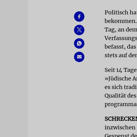
Politisch h
bekommen. A
Tag, an dem
Verfassungs
befasst, da
stets auf de
Seit 14 Tage
»Jüdische An
es sich trad
Qualität de
programmati
SCHRECKE
inzwischen 
Gespenst de