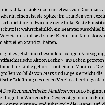
at die radikale Linke noch nie etwas von Dauer zust
ber in einem ist sie Spitze: im Gründen von Verei
 sich nicht irgendwo eine neue linke Sekte konstitu
schutz ist wahrscheinlich ein Beamter ausschließl
s Verzeichnis linksextremer Klein- und Kleinstorga
m aktuellen Stand zu halten.
n gibt es jetzt einen besonders lustigen Neuzugang:
tifaschistische Aktion Berlin«. Ins Leben getreten 
itionell für Linke gehört – mit einem Manifest. Die 
s großen Vorbilds von Marx und Engels erreicht die
sche Erklärung des neuen Vereins allerdings nicht
N
Das Kommunistische Manifest
von 1848 beginnt 
geflügelten Worten »Ein Gespenst geht um in Euro
s Kommunismus« und führt stolz die Gegner auf, 