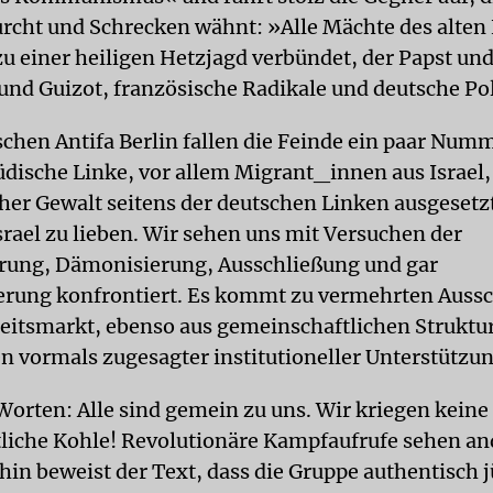
Furcht und Schrecken wähnt: »Alle Mächte des alten
zu einer heiligen Hetzjagd verbündet, der Papst und
und Guizot, französische Radikale und deutsche Pol
ischen Antifa Berlin fallen die Feinde ein paar Num
jüdische Linke, vor allem Migrant_innen aus Israel,
her Gewalt seitens der deutschen Linken ausgesetzt
srael zu lieben. Wir sehen uns mit Versuchen der
rung, Dämonisierung, Ausschließung und gar
erung konfrontiert. Es kommt zu vermehrten Auss
eitsmarkt, ebenso aus gemeinschaftlichen Struktu
n vormals zugesagter institutioneller Unterstützu
Worten: Alle sind gemein zu uns. Wir kriegen keine
tliche Kohle! Revolutionäre Kampfaufrufe sehen an
in beweist der Text, dass die Gruppe authentisch jü