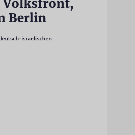
 Volksfront,
n Berlin
deutsch-israelischen