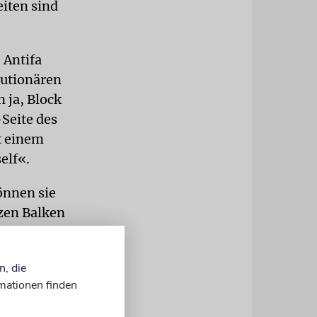
eiten sind
 Antifa
lutionären
 ja, Block
-Seite des
t einem
elf«.
können sie
zen Balken
ieren linker
l«. Hinweis
n, die
dem sofort
mationen finden
s_innen!