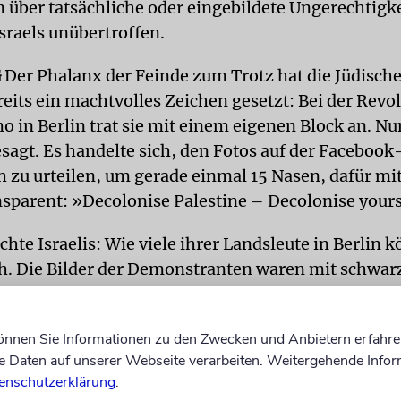
 über tatsächliche oder eingebildete Ungerechtigk
sraels unübertroffen.
G
Der Phalanx der Feinde zum Trotz hat die Jüdische
eits ein machtvolles Zeichen gesetzt: Bei der Revo
 in Berlin trat sie mit einem eigenen Block an. Nun
gesagt. Es handelte sich, den Fotos auf der Facebook
h zu urteilen, um gerade einmal 15 Nasen, dafür mi
sparent: »Decolonise Palestine – Decolonise yours
chte Israelis: Wie viele ihrer Landsleute in Berlin 
h. Die Bilder der Demonstranten waren mit schwar
anonymisiert, denn, so das Manifest, »das Ausspion
en gehört zur offiziellen Politik des Staates Israe
können Sie Informationen zu den Zwecken und Anbietern erfahre
 mit den pink gefärbten Haaren: Ich habe dich trotz
Daten auf unserer Webseite verarbeiten. Weitergehende Infor
n klandestinen Kampf müsst ihr noch üben, Genos
enschutzerklärung
.