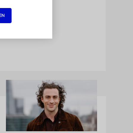
he Aktion
en sie
EN
lich
ekten