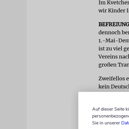
Im Kvetchen
wir Kinder I
BEFREIUN
dennoch ber
1.-Mai-Demo
ist zu viel 
Vereins nac
großen Tran
Zweifellos e
kein Deutsc
im Gesicht 
Organisation
Auf dieser Seite 
an die Frau
personenbezogene 
erkannt. De
Sie in unserer
Dat