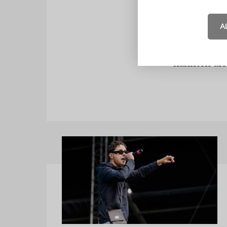
Marx und En
Berlin« vor
A
Leute, die 
nehmen und 
kannten die 