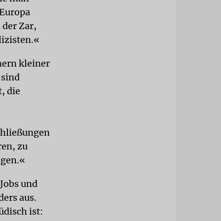
 Europa
 der Zar,
izisten.«
mern kleiner
 sind
, die
chließungen
ren, zu
ngen.«
 Jobs und
ders aus.
disch ist: