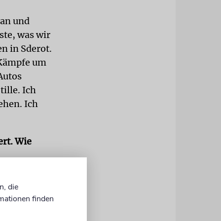
tan und
ste, was wir
n in Sderot.
e Kämpfe um
 Autos
ille. Ich
ehen. Ich
ert. Wie
t als
.
n, die
es 7.
mationen finden
r die