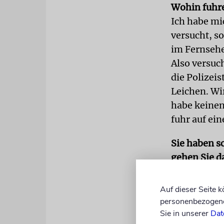
Wohin fuhre
Ich habe mi
versucht, s
im Fernsehe
Also versuc
die Polizeis
Leichen. Wi
habe keinen
fuhr auf ein
Sie haben s
gehen Sie 
Ich bin seit
Verpflichtu
Auf dieser Seite 
Insbesonder
personenbezogene 
Oktober geht
Sie in unserer
Dat