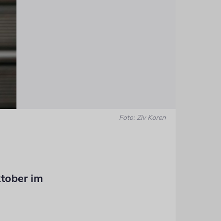
Foto: Ziv Koren
ktober im