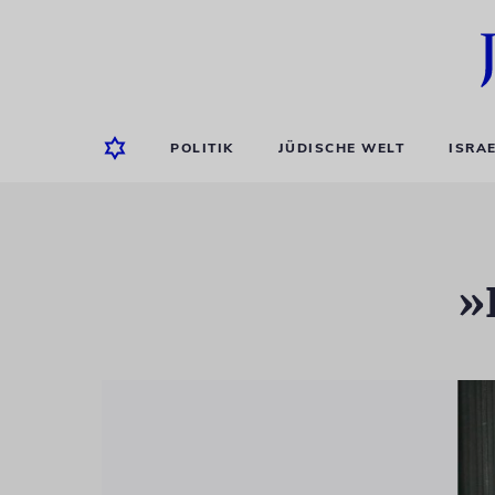
POLITIK
JÜDISCHE WELT
ISRA
»