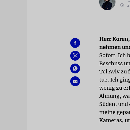
22
Herr Koren,
nehmen und
Sofort. Ich
Beschuss un
Tel Aviv zu 
tue: Ich gin
wenig zu erf
Ahnung, was
Süden, und d
meine gepa
Kameras, un