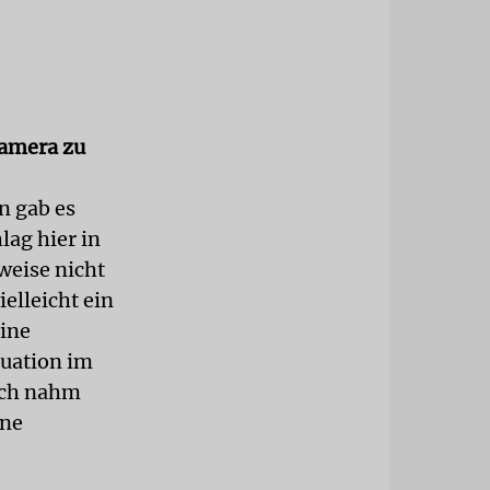
Kamera zu
n gab es
lag hier in
weise nicht
elleicht ein
eine
tuation im
 Ich nahm
ine