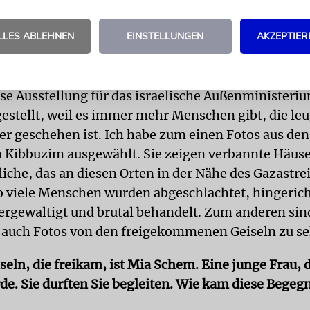
 morgen, sondern auch, um ein visuelles Dokument
Generationen zu hinterlassen.
LLES ABLEHNEN
EINSTELLUNGEN
AKZEPTIER
llen Sie Fotos im Abgeordnetenhaus aus. Welche Bil
ese Ausstellung für das israelische Außenministeri
tellt, weil es immer mehr Menschen gibt, die le
er geschehen ist. Ich habe zum einen Fotos aus den
 Kibbuzim ausgewählt. Sie zeigen verbannte Häuse
liche, das an diesen Orten in der Nähe des Gazastre
So viele Menschen wurden abgeschlachtet, hingerich
ergewaltigt und brutal behandelt. Zum anderen sind
 auch Fotos von den freigekommenen Geiseln zu s
seln, die freikam, ist Mia Schem. Eine junge Frau, 
rde. Sie durften Sie begleiten. Wie kam diese Bege