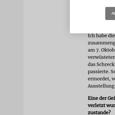
Zeitung von
zukünftige 
A
Derzeit ste
sehen?
Ich habe di
zusammenges
am 7. Oktob
verwüsteten
das Schreck
passierte. 
ermordet, v
Ausstellung
Eine der Gei
verletzt wu
zustande?