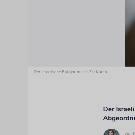
Der israelische Fotojournalist Ziv Koren
Der Israel
Abgeordne
von
K