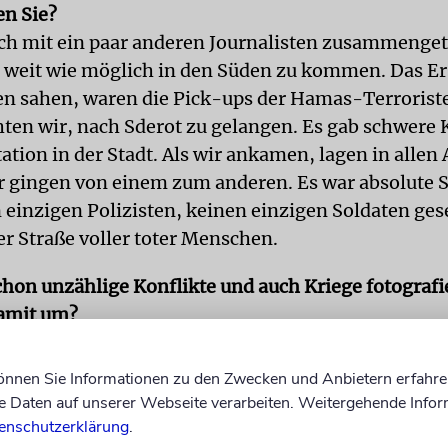
n Sie?
ch mit ein paar anderen Journalisten zusammenge
o weit wie möglich in den Süden zu kommen. Das Er
n sahen, waren die Pick-ups der Hamas-Terroriste
hten wir, nach Sderot zu gelangen. Es gab schwer
tation in der Stadt. Als wir ankamen, lagen in allen
r gingen von einem zum anderen. Es war absolute St
 einzigen Polizisten, keinen einzigen Soldaten ges
er Straße voller toter Menschen.
chon unzählige Konflikte und auch Kriege fotografi
damit um?
 über 30 Jahren Fotojournalist und sehe meine Arbei
ng und als Engagement, die Geschichte zu erzählen
können Sie Informationen zu den Zwecken und Anbietern erfahre
e wenn es um die Dokumentation der Gräueltaten d
Daten auf unserer Webseite verarbeiten. Weitergehende Infor
, ist es auch eine historische Mission. Nicht nur fü
enschutzerklärung
.