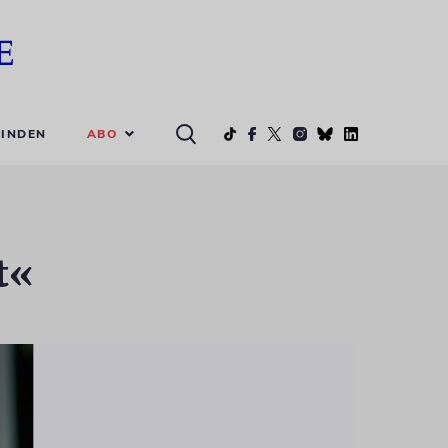
ABO
INDEN
t«