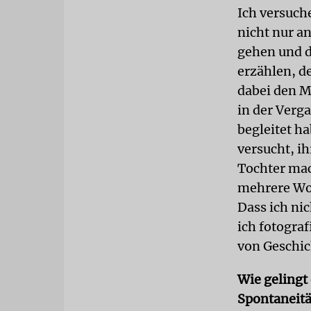
Ich versuch
nicht nur an
gehen und d
erzählen, de
dabei den M
in der Verga
begleitet h
versucht, ih
Tochter mach
mehrere Woc
Dass ich nic
ich fotogra
von Geschic
Wie gelingt 
Spontaneitä