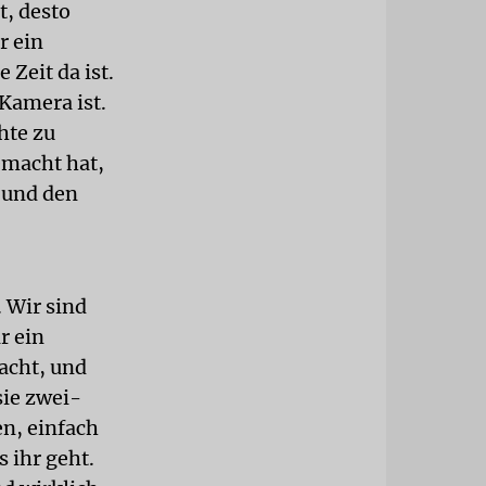
t, desto
r ein
 Zeit da ist.
Kamera ist.
hte zu
emacht hat,
 und den
. Wir sind
r ein
acht, und
ie zwei-
n, einfach
 ihr geht.