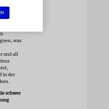
 für
EN
der sind zu
um
ugnen, was
r und all
ifens
tet,
 in der
ehen.
die schwer
gnung