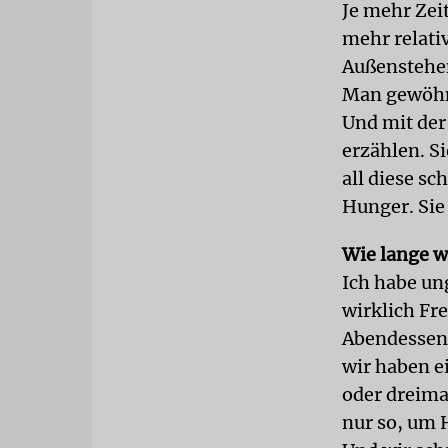
Je mehr Zei
mehr relativ
Außenstehend
Man gewöhnt
Und mit der
erzählen. Si
all diese s
Hunger. Sie
Wie lange w
Ich habe ung
wirklich Fr
Abendessen 
wir haben e
oder dreima
nur so, um 