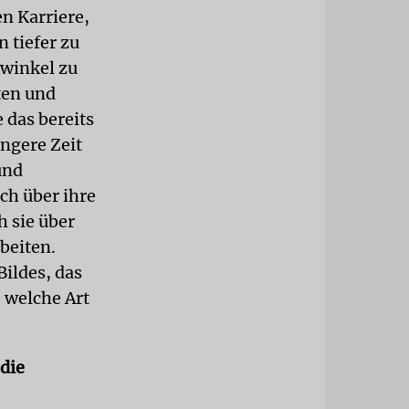
n Karriere,
 tiefer zu
kwinkel zu
ten und
 das bereits
ängere Zeit
und
ch über ihre
h sie über
beiten.
Bildes, das
 welche Art
 die