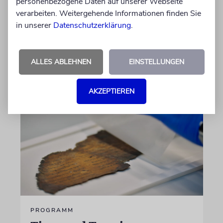
personenbezogene Daten auf unserer Webseite
ZAHL DER WOCHE
verarbeiten. Weitergehende Informationen finden Sie
4 Etagen
in unserer
Datenschutzerklärung
.
Fun Facts und Wissenswertes
ALLES ABLEHNEN
EINSTELLUNGEN
05.08.2026
AKZEPTIEREN
PROGRAMM