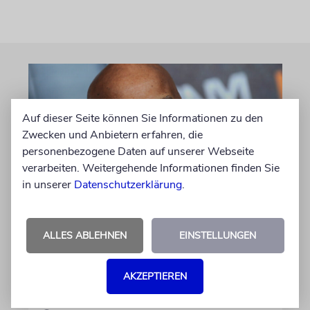
Auf dieser Seite können Sie Informationen zu den
Zwecken und Anbietern erfahren, die
personenbezogene Daten auf unserer Webseite
verarbeiten. Weitergehende Informationen finden Sie
in unserer
Datenschutzerklärung
.
GEHEIMNISSE & GESTÄNDNISSE
Plotkes
ALLES ABLEHNEN
EINSTELLUNGEN
Klatsch und Tratsch aus der jüdischen Welt
AKZEPTIEREN
von Katrin Richter, Imanuel Marcus