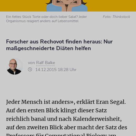
Ein fettes Stück Torte oder doch lieber Salat? Jeder
Foto: Thinkstock
Organismus reagiert anders auf Lebensmittel.
Forscher aus Rechovot finden heraus: Nur
maßgeschneiderte Diäten helfen
von
Ralf Balke
14.12.2015 18:28 Uhr
Jeder Mensch ist anders», erklärt Eran Segal.
Auf den ersten Blick klingt dieser Satz
reichlich banal und nach Kalenderweisheit,
auf den zweiten Blick aber macht der Satz des
Professors für Computational Biology am